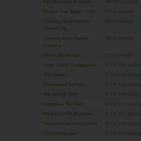
Fort Robinson Museum
69339 Crawford
Oregon Trail Wagon Train
69334 Bayard
Chimney Rock National
69334 Bayard
Historic Site
Chimney Rock Pioneer
69334 Bayard
Crossing
Plenty Star Ranch
57773 Pringle
Kemo Sabay Campground
57747 Hot Spring
Allen Ranch
57747 Hot Spring
Cottonwood Springs
57747 Hot Spring
Hot Springs KOA
57747 Hot Spring
Angostura Rec Area
57747 Hot Spring
Wind Cave/Elk Mountain
57747 Hot Spring
Angostura Recreation Area
57747 Hot Spring
Cold Brook Lake
57747 Hot Spring