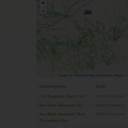
+
-
Leaflet
| ©
OpenStreetMap
contributors, Points ©
Campingplatz
Stadt
Fort Robinson State Park
69339 Crawford
Box Butte Reservoir Sra
69339 Crawford
Box Butte Reservoir State
69339 Crawford
Recreation Area