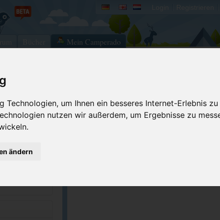
Login
Registrieren
rum
Bücher
Mein Camperado
ig
Ich will...
 Technologien, um Ihnen ein besseres Internet-Erlebnis zu
Druckansicht
Fehler melden
 Technologien nutzen wir außerdem, um Ergebnisse zu mess
Kontakt aufnehmen
Bewerten
wickeln.
Reservierungsanfrage
Eigene Bilder einst
5-2900
gen ändern
Merken
GPS-Koordinaten
oornebraska.gov...