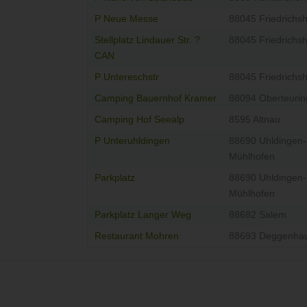
P Neue Messe
88045 Friedrichs
Stellplatz Lindauer Str. ?
88045 Friedrichs
CAN
P Untereschstr
88045 Friedrichs
Camping Bauernhof Kramer
88094 Oberteuri
Camping Hof Seealp
8595 Altnau
P Unteruhldingen
88690 Uhldingen-
Mühlhofen
Parkplatz
88690 Uhldingen-
Mühlhofen
Parkplatz Langer Weg
88682 Salem
Restaurant Mohren
88693 Deggenhau