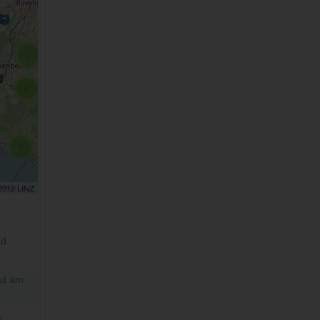
2
2
6
 2012 LINZ
ad
ad am
m