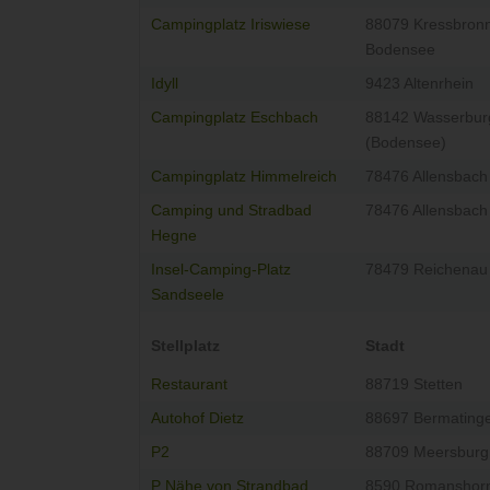
Campingplatz Iriswiese
88079 Kressbron
Bodensee
Idyll
9423 Altenrhein
Campingplatz Eschbach
88142 Wasserbur
(Bodensee)
Campingplatz Himmelreich
78476 Allensbach
Camping und Stradbad
78476 Allensbach
Hegne
Insel-Camping-Platz
78479 Reichenau
Sandseele
Stellplatz
Stadt
Restaurant
88719 Stetten
Autohof Dietz
88697 Bermating
P2
88709 Meersburg
P Nähe von Strandbad
8590 Romanshor