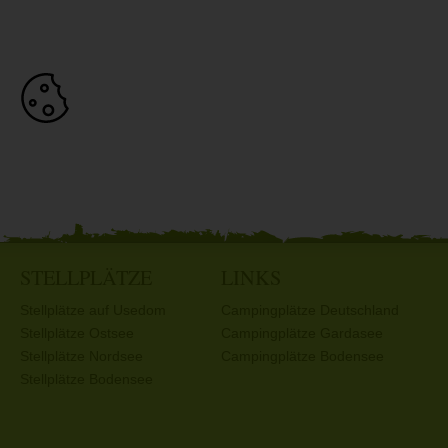
STELLPLÄTZE
LINKS
Stellplätze auf Usedom
Campingplätze Deutschland
Stellplätze Ostsee
Campingplätze Gardasee
Stellplätze Nordsee
Campingplätze Bodensee
Stellplätze Bodensee