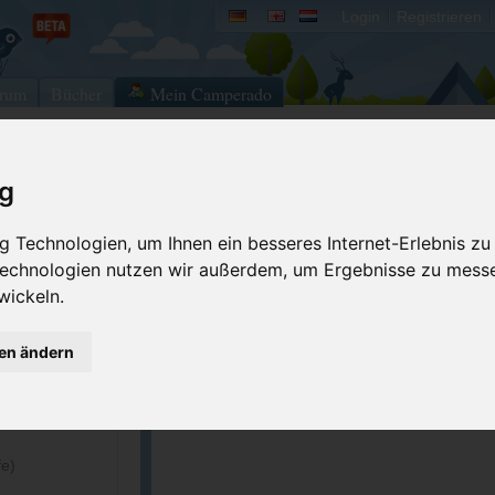
Login
Registrieren
rum
Bücher
Mein Camperado
nstaad am Bodensee
ig
Ich will...
 Technologien, um Ihnen ein besseres Internet-Erlebnis zu
Druckansicht
Fehler melden
 Technologien nutzen wir außerdem, um Ergebnisse zu mess
Kontakt aufnehmen
Bewerten
wickeln.
Reservierungsanfrage
Eigene Bilder einst
Merken
GPS-Koordinaten
gen ändern
chloss-
ACSI Campingführer Europa 2024
inkl. ACSI CampingCard Ermässigungskart
fe)