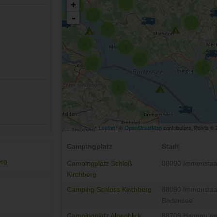
2
+
2
3
-
2
4
2
3
2
5
4
2
Leaflet
| ©
OpenStreetMap
contributors, Points ©
Campingplatz
Stadt
rg
Campingplatz Schloß
88090 Immensta
Kirchberg
Camping Schloss Kirchberg
88090 Immensta
Bodensee
Campingplatz Alpenblick
88709 Hagnau a