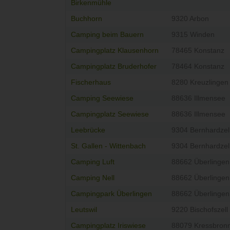
Birkenmühle
Buchhorn
9320 Arbon
Camping beim Bauern
9315 Winden
Campingplatz Klausenhorn
78465 Konstanz
Campingplatz Bruderhofer
78464 Konstanz
Fischerhaus
8280 Kreuzlingen
Camping Seewiese
88636 Illmensee
Campingplatz Seewiese
88636 Illmensee
Leebrücke
9304 Bernhardzel
St. Gallen - Wittenbach
9304 Bernhardzel
Camping Luft
88662 Überlingen
Camping Nell
88662 Überlingen
Campingpark Überlingen
88662 Überlingen
Leutswil
9220 Bischofszell
Campingplatz Iriswiese
88079 Kressbron