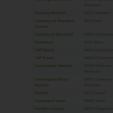
Bodensee
Camping Wirthshof
88677 Markdorf
Camping und Strandbad
8592 Uttwil
Amriswil
Camping am Bauernhof
88094 Oberteuri
Ruderbaum
8595 Altnau
CAP-Rotach
88046 Friedrichs
CAP Rotach
88046 Friedrichs
Campingplatz Seeperle
88690 Uhldingen-
Mühlhofen
Campingplatz Birnau-
88690 Uhldingen-
Maurach
Mühlhofen
Seehorn
9322 Egnach
Campinghof Salem
88682 Salem
Familien-Camping
88693 Deggenhau