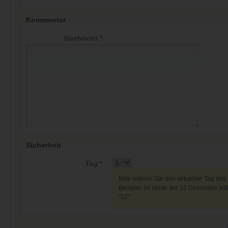
Kommentar
Nachricht *
Sicherheit
Tag *
Bitte wählen Sie den aktuellen Tag des
Beispiel: Ist heute der 12.Dezember wäh
"12"