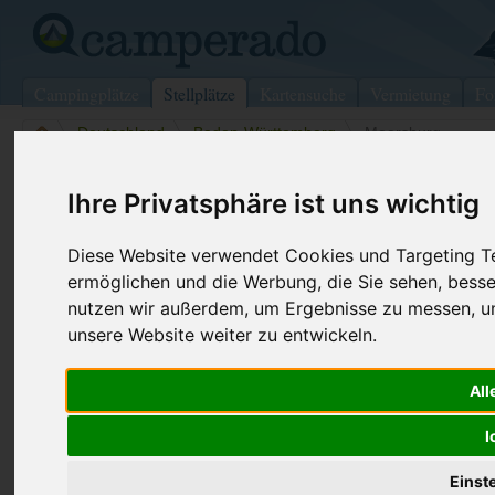
Campingplätze
Stellplätze
Kartensuche
Vermietung
Fo
>
Deutschland
>
Baden-Württemberg
>
Meersburg
Wohnmobilstellplatz in Meersburg
Ihre Privatsphäre ist uns wichtig
Deutschland (Baden-Württemberg)
Diese Website verwendet Cookies und Targeting Tec
ermöglichen und die Werbung, die Sie sehen, besse
Kontaktdaten:
nutzen wir außerdem, um Ergebnisse zu messen, 
P2
unsere Website weiter zu entwickeln.
Allmendweg 49
88709
Meersburg
All
Baden-Württemberg
-
Deutschland
Den obenstehenden QR-Code können Sie direkt mit ihrem
I
Smartphone scannen, dieser enthält die Geokoordinaten
und navigiert Sie direkt zu dem Stellplatz in Meersburg.
Einst