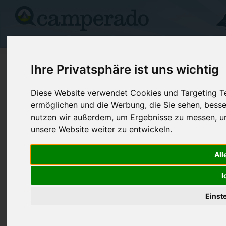
Campingplätze
Stellplätze
Kartensuche
Vermietung
Fo
>
USA
>
Virginia
>
Richmond
>
Marston
Ihre Privatsphäre ist uns wichtig
Frontgate Rv Park At Rockingham 
Diese Website verwendet Cookies und Targeting Tec
ermöglichen und die Werbung, die Sie sehen, besse
Marston - USA (North Carolina)
nutzen wir außerdem, um Ergebnisse zu messen, 
unsere Website weiter zu entwickeln.
Kontaktdaten:
Frontgate Rv Park At Rockingham
All
Dragway
Telefon:
+1 (910)58
Internet:
https://roc
I
PO Box 70
(10 Aufrufe)
28363 Marston
Einst
USA /
North Carolina