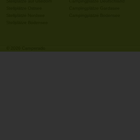
Stellplätze auf Usedom
Campingplätze Deutschland
Stellplätze Ostsee
Campingplätze Gardasee
Stellplätze Nordsee
Campingplätze Bodensee
Stellplätze Bodensee
© 2026 Camperado