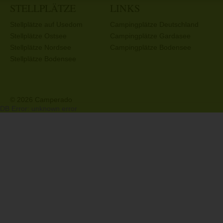
STELLPLÄTZE
LINKS
Stellplätze auf Usedom
Campingplätze Deutschland
Stellplätze Ostsee
Campingplätze Gardasee
Stellplätze Nordsee
Campingplätze Bodensee
Stellplätze Bodensee
© 2026 Camperado
DB Error: unknown error