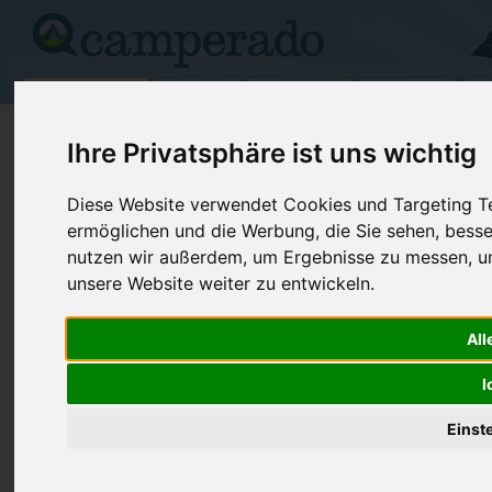
Campingplätze
Stellplätze
Kartensuche
Vermietung
Fo
>
USA
>
North Carolina
>
Guilford
>
Greensboro
Ihre Privatsphäre ist uns wichtig
Greensboro Campground
Diese Website verwendet Cookies und Targeting Tec
ermöglichen und die Werbung, die Sie sehen, besse
Greensboro - USA (North Carolina)
nutzen wir außerdem, um Ergebnisse zu messen, 
unsere Website weiter zu entwickeln.
Kontaktdaten:
Greensboro Campground
Telefon:
+1 (336)27
All
1896 Trox St
Internet:
https://koa
I
27406 Greensboro
(1 Aufrufe)
USA /
North Carolina
Einst
Preise
Umgebung
Kontakt
Bilder (0)
Überblick