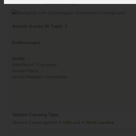
Kommentare (0)
Aufrufe (Letzte 30 Tage):
9
Entfernungen
Größe
Oberfläche: ? ha brutto
Anzahl Plätze: -
Anzahl Mietbare Unterkünfte: -
Weitere Camping-Tipps
Weitere Campingplätze in
USA
und in
North Carolina