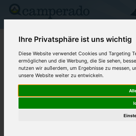
Campingplätze
Stellplätze
Kartensuche
Vermietung
Fo
>
USA
>
Nevada
>
Elko
>
Wells
Ihre Privatsphäre ist uns wichtig
Humboldt-Toiyabe/Thomas Canyon
Diese Website verwendet Cookies und Targeting Tec
ermöglichen und die Werbung, die Sie sehen, besse
Wells - USA (Nevada)
nutzen wir außerdem, um Ergebnisse zu messen, 
unsere Website weiter zu entwickeln.
Kontaktdaten:
Humboldt-Toiyabe/Thomas Canyon
All
Telefon:
+1 (775)73
Ruby MTNS RNGR Dist, 140 Pacific
I
Internet:
https://www.
Ave
(45 Aufrufe)
89835 Wells
Einst
USA /
Nevada