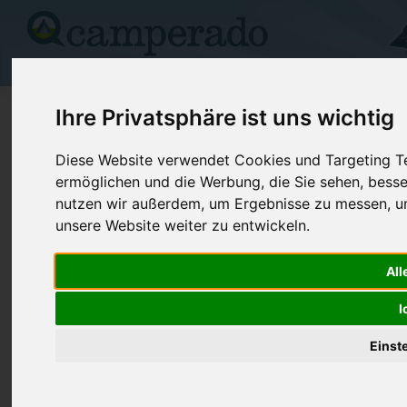
Campingplätze
Stellplätze
Kartensuche
Vermietung
Fo
>
USA
>
Nevada
>
Elko
>
Wells
Ihre Privatsphäre ist uns wichtig
Humboldt-Toiyabe/ Angel Creek
Diese Website verwendet Cookies und Targeting Tec
ermöglichen und die Werbung, die Sie sehen, besse
Wells - USA (Nevada)
nutzen wir außerdem, um Ergebnisse zu messen, 
unsere Website weiter zu entwickeln.
Kontaktdaten:
Humboldt-Toiyabe/ Angel Creek
All
Telefon:
+1 (775)75
Ruby MTN Ranger District, 140 Pacific
I
Internet:
https://www.
Ave
(1 Aufrufe)
89835 Wells
Einst
USA /
Nevada