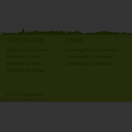
STELLPLÄTZE
LINKS
Stellplätze auf Usedom
Campingplätze Deutschland
Stellplätze Ostsee
Campingplätze Gardasee
Stellplätze Nordsee
Campingplätze Bodensee
Stellplätze Bodensee
© 2026 Camperado
DB Error: unknown error