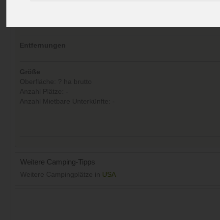
Kommentare (0)
Aufrufe (Letzte 30 Tage):
22
Entfernungen
Größe
Oberfläche: ? ha brutto
Anzahl Plätze: -
Anzahl Mietbare Unterkünfte: -
Weitere Camping-Tipps
Weitere Campingplätze in
USA