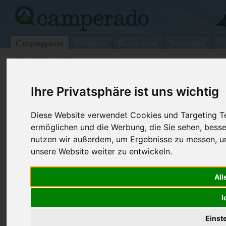
Campingplätze
Stellplätze
Kartensuche
Vermietung
Fo
>
USA
>
Bubank
Lake Sacajewea/Fishhook Park
Ihre Privatsphäre ist uns wichtig
Bubank - USA
Diese Website verwendet Cookies und Targeting Tec
ermöglichen und die Werbung, die Sie sehen, besse
Kontaktdaten:
Telefon:
+1 (509)54
nutzen wir außerdem, um Ergebnisse zu messen, 
Lake Sacajewea/Fishhook Park
unsere Website weiter zu entwickeln.
Internet:
https://www.
(3 Aufrufe)
2763 Monument Dr
All
99323 Bubank
USA
I
Einst
Preise
Umgebung
Kontakt
Bilder (0)
Überblick