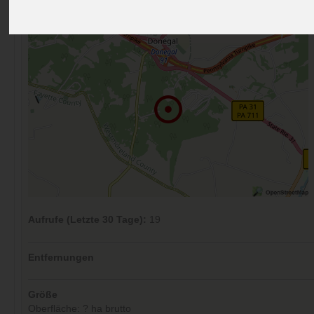
Kommentare (0)
Aufrufe (Letzte 30 Tage):
19
Entfernungen
Größe
Oberfläche: ? ha brutto