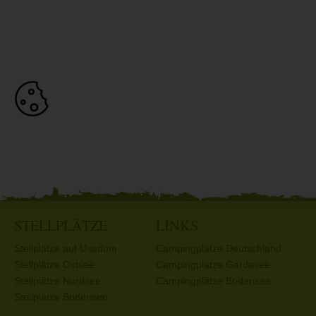
STELLPLÄTZE
LINKS
Stellplätze auf Usedom
Campingplätze Deutschland
Stellplätze Ostsee
Campingplätze Gardasee
Stellplätze Nordsee
Campingplätze Bodensee
Stellplätze Bodensee