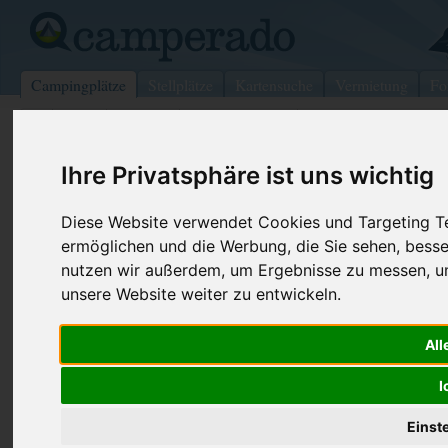
Campingplätze
Stellplätze
Kartensuche
Vermietung
Fo
>
USA
>
Virginia
>
Westmoreland
>
Donegal
Ihre Privatsphäre ist uns wichtig
Laurel Highlands Campland Inc
Donegal - USA (Pennsylvania)
Diese Website verwendet Cookies und Targeting Tec
ermöglichen und die Werbung, die Sie sehen, besse
Kontaktdaten:
nutzen wir außerdem, um Ergebnisse zu messen, 
Laurel Highlands Campland Inc
unsere Website weiter zu entwickeln.
Telefon:
+1 (724)59
1001 Clubhouse Dr
Internet:
http://www.
All
15628 Donegal
(1 Aufrufe)
USA /
Pennsylvania
I
Einst
Preise
Umgebung
Kontakt
Bilder (0)
Überblick