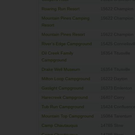
Roaring Run Resort
15622 Champion
Mountain Pines Camping
15622 Champion
Resort
Mountain Pines Resort
15622 Champion
River's Edge Campground
15425 Connellsvil
Oil Creek Family
16354 Titusville
Campground
Drake Well Museum
16354 Titusville
Milton Loop Campground
16222 Dayton
Gaslight Campground
16373 Emlenton
Harecreek Campground
16407 Corry
Tub Run Campground
15424 Confluenc
Mountain Top Campground
15084 Tarentum
Camp Chautauqua
14785 Stow
Camp Chautauqua
14785 Stow