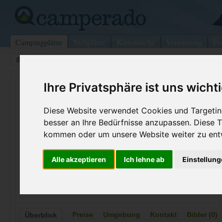
Campingplätze
Stellplätze
Kartensuche
Vermietung
Fo
>
USA
>
Texas
>
Armstrong
>
Ford City
Ihre Privatsphäre ist uns wicht
Crooked Creek Lake
Ford City - USA (Pennsylvania)
Diese Website verwendet Cookies und Targeting
besser an Ihre Bedürfnisse anzupassen. Diese
Kontaktdaten:
kommen oder um unsere Website weiter zu ent
Crooked Creek Lake
Telefon:
+1 (724)76
Alle akzeptieren
Ich lehne ab
Einstellun
RD3 Box 323 A
Internet:
https://www.
16226 Ford City
(37 Aufrufe)
USA /
Pennsylvania
Preise
Umgebung
Kontakt
Bilder (0)
Überblick