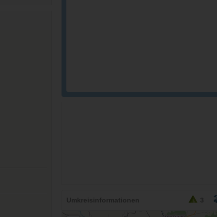
26,95
EURO
Umkreisinformationen
3