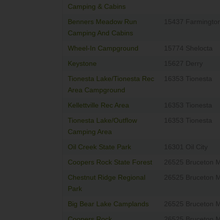
Camping & Cabins
Benners Meadow Run
15437 Farmingto
Camping And Cabins
Wheel-In Campground
15774 Shelocta
Keystone
15627 Derry
Tionesta Lake/Tionesta Rec
16353 Tionesta
Area Campground
Kellettville Rec Area
16353 Tionesta
Tionesta Lake/Outflow
16353 Tionesta
Camping Area
Oil Creek State Park
16301 Oil City
Coopers Rock State Forest
26525 Bruceton Mi
Chestnut Ridge Regional
26525 Bruceton Mi
Park
Big Bear Lake Camplands
26525 Bruceton Mi
Coopers Rock
26525 Bruceton Mi