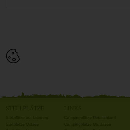
STELLPLÄTZE
LINKS
Stellplätze auf Usedom
Campingplätze Deutschland
Stellplätze Ostsee
Campingplätze Gardasee