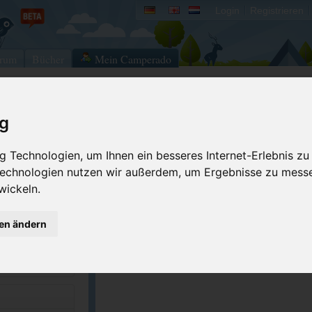
Login
Registrieren
rum
Bücher
Mein Camperado
ig
Ich will...
Druckansicht
Fehler melden
 Technologien, um Ihnen ein besseres Internet-Erlebnis zu
 Technologien nutzen wir außerdem, um Ergebnisse zu mess
Kontakt aufnehmen
Bewerten
wickeln.
Reservierungsanfrage
Eigene Bilder einst
3-3161
Merken
GPS-Koordinaten
gen ändern
recreation.gov/...
ACSI Campingführer Europa 2024
inkl. ACSI CampingCard Ermässigungskart