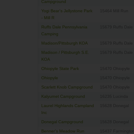
Campground
Yogi Bear's Jellystone Park
15464 Mill Run
- Mill R
Ruffs Dale Pennsylvania
15679 Ruffs Dale
Camping
Madison/Pittsburgh KOA
15679 Ruffs Dale
Madison / Pittsburgh S.E.
15679 Ruffs Dale
KOA
Ohiopyle State Park
15470 Ohiopyle
Ohiopyle
15470 Ohiopyle
Scarlett Knob Campground
15470 Ohiopyle
Kalyumet Campground
16235 Lucinda
Laurel Highlands Campland
15628 Donegal
Inc
Donegal Campground
15628 Donegal
Benner's Meadow Run
15437 Farmingto