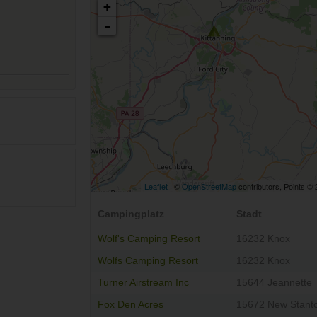
+
-
Leaflet
| ©
OpenStreetMap
contributors, Points ©
Campingplatz
Stadt
Wolf's Camping Resort
16232 Knox
Wolfs Camping Resort
16232 Knox
Turner Airstream Inc
15644 Jeannette
Fox Den Acres
15672 New Stant