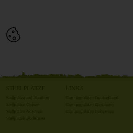
STELLPLÄTZE
LINKS
Stellplätze auf Usedom
Campingplätze Deutschland
Stellplätze Ostsee
Campingplätze Gardasee
Stellplätze Nordsee
Campingplätze Bodensee
Stellplätze Bodensee