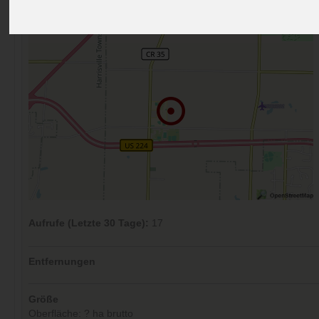
Kommentare (0)
Aufrufe (Letzte 30 Tage):
17
Entfernungen
Größe
Oberfläche: ? ha brutto