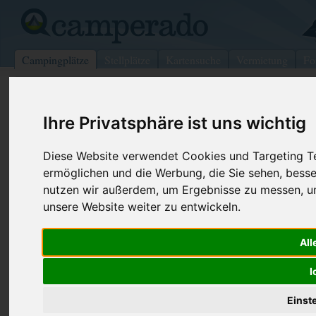
Campingplätze
Stellplätze
Kartensuche
Vermietung
Fo
>
USA
>
Texas
>
Medina
>
Seville
Ihre Privatsphäre ist uns wichtig
Maple Lakes Recreational Park
Seville - USA (Ohio)
Diese Website verwendet Cookies und Targeting Tec
ermöglichen und die Werbung, die Sie sehen, besse
Kontaktdaten:
nutzen wir außerdem, um Ergebnisse zu messen, 
Maple Lakes Recreational Park
unsere Website weiter zu entwickeln.
Telefon:
+1 (330)33
4275 Blake Rd, PO Box 86
Internet:
https://www
All
44273 Seville
(2 Aufrufe)
USA /
Ohio
I
Einst
Preise
Umgebung
Kontakt
Bilder (0)
Überblick