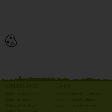
STELLPLÄTZE
LINKS
Stellplätze auf Usedom
Campingplätze Deutschland
Stellplätze Ostsee
Campingplätze Gardasee
Stellplätze Nordsee
Campingplätze Bodensee
Stellplätze Bodensee