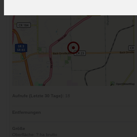
Kommentare (0)
Aufrufe (Letzte 30 Tage):
18
Entfernungen
Größe
Oberfläche: ? ha brutto