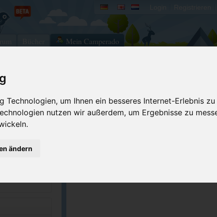
Login
Registrieren
rum
Bücher
Mein Camperado
ig
Ich will...
 Technologien, um Ihnen ein besseres Internet-Erlebnis zu
Druckansicht
Fehler melden
 Technologien nutzen wir außerdem, um Ergebnisse zu mess
Kontakt aufnehmen
Bewerten
wickeln.
Reservierungsanfrage
Eigene Bilder einst
gen ändern
7-1023
Merken
GPS-Koordinaten
reekcampground....