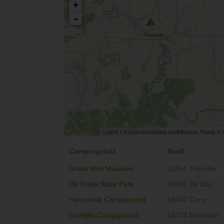
+
-
Leaflet
| ©
OpenStreetMap
contributors, Points ©
Campingplatz
Stadt
Drake Well Museum
16354 Titusville
Oil Creek State Park
16301 Oil City
Harecreek Campground
16407 Corry
Gaslight Campground
16373 Emlenton