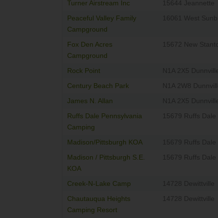
Turner Airstream Inc
15644 Jeannette
Peaceful Valley Family
16061 West Sunb
Campground
Fox Den Acres
15672 New Stant
Campground
Rock Point
N1A 2X5 Dunnvill
Century Beach Park
N1A 2W8 Dunnvill
James N. Allan
N1A 2X5 Dunnvill
Ruffs Dale Pennsylvania
15679 Ruffs Dale
Camping
Madison/Pittsburgh KOA
15679 Ruffs Dale
Madison / Pittsburgh S.E.
15679 Ruffs Dale
KOA
Creek-N-Lake Camp
14728 Dewittville
Chautauqua Heights
14728 Dewittville
Camping Resort