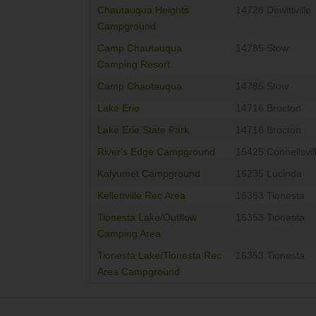
Chautauqua Heights
14728 Dewittville
Campground
Camp Chautauqua
14785 Stow
Camping Resort
Camp Chautauqua
14785 Stow
Lake Erie
14716 Brocton
Lake Erie State Park
14716 Brocton
River's Edge Campground
15425 Connellsvil
Kalyumet Campground
16235 Lucinda
Kellettville Rec Area
16353 Tionesta
Tionesta Lake/Outflow
16353 Tionesta
Camping Area
Tionesta Lake/Tionesta Rec
16353 Tionesta
Area Campground