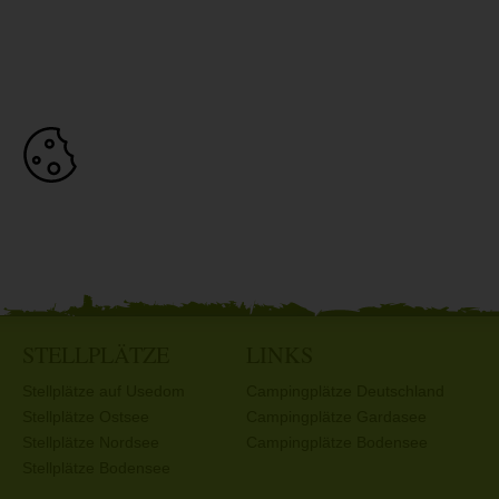
STELLPLÄTZE
LINKS
Stellplätze auf Usedom
Campingplätze Deutschland
Stellplätze Ostsee
Campingplätze Gardasee
Stellplätze Nordsee
Campingplätze Bodensee
Stellplätze Bodensee