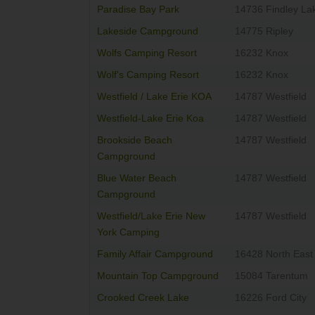
Paradise Bay Park
14736 Findley La
Lakeside Campground
14775 Ripley
Wolfs Camping Resort
16232 Knox
Wolf's Camping Resort
16232 Knox
Westfield / Lake Erie KOA
14787 Westfield
Westfield-Lake Erie Koa
14787 Westfield
Brookside Beach
14787 Westfield
Campground
Blue Water Beach
14787 Westfield
Campground
Westfield/Lake Erie New
14787 Westfield
York Camping
Family Affair Campground
16428 North East
Mountain Top Campground
15084 Tarentum
Crooked Creek Lake
16226 Ford City