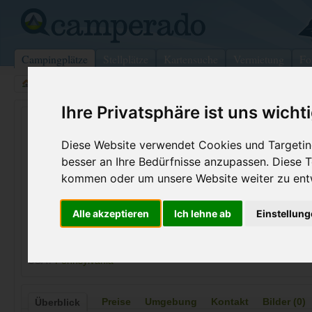
Campingplätze
Stellplätze
Kartensuche
Vermietung
Fo
>
USA
>
Wisconsin
>
Crawford
>
Titusville
Ihre Privatsphäre ist uns wicht
Oil Creek Family Campground
Diese Website verwendet Cookies und Targeting
Titusville - USA (Pennsylvania)
besser an Ihre Bedürfnisse anzupassen. Diese
kommen oder um unsere Website weiter zu ent
Kontaktdaten:
Oil Creek Family Campground
Alle akzeptieren
Ich lehne ab
Einstellun
Telefon:
+1 (814)82
340 Shreve Rd
Internet:
https://oilc
16354 Titusville
(3 Aufrufe)
USA /
Pennsylvania
Preise
Umgebung
Kontakt
Bilder (0)
Überblick