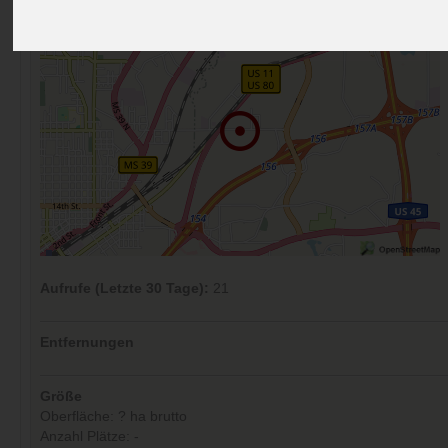
Aufrufe (Letzte 30 Tage):
21
Entfernungen
Größe
Oberfläche: ? ha brutto
Anzahl Plätze: -