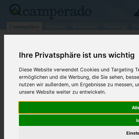
Campingplätze
Stellplätze
Kartensuche
Vermietung
Fo
>
USA
>
Tennessee
>
Lauderdale
>
Meridian
Ihre Privatsphäre ist uns wichtig
Okatibbee Water Park
Meridian - USA (Mississippi)
Diese Website verwendet Cookies und Targeting Tec
ermöglichen und die Werbung, die Sie sehen, besse
Kontaktdaten:
nutzen wir außerdem, um Ergebnisse zu messen, 
Okatibbee Water Park
unsere Website weiter zu entwickeln.
9283 Pine Springs Rd.
All
39301 Meridian
USA /
Mississippi
I
Einst
Preise
Umgebung
Bilder (0)
Kommenta
Überblick