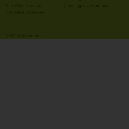
Stellplätze Nordsee
Campingplätze Bodensee
Stellplätze Bodensee
© 2026 Camperado