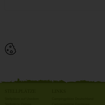
STELLPLÄTZE
LINKS
Stellplätze auf Usedom
Campingplätze Deutschland
Stellplätze Ostsee
Campingplätze Gardasee