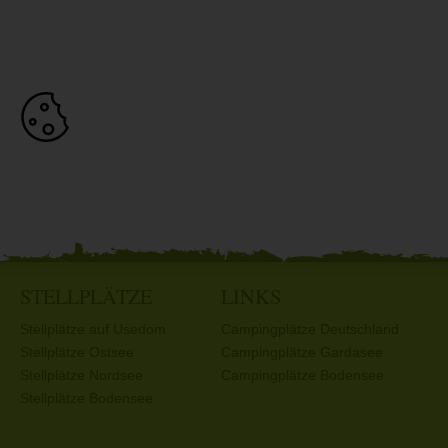
STELLPLÄTZE
LINKS
Stellplätze auf Usedom
Campingplätze Deutschland
Stellplätze Ostsee
Campingplätze Gardasee
Stellplätze Nordsee
Campingplätze Bodensee
Stellplätze Bodensee