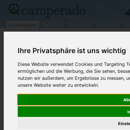
Campingplätze
Stellplätze
Kartensuche
Vermietung
Fo
>
USA
>
Wisconsin
>
Jackson
>
Ocean Springs
Ihre Privatsphäre ist uns wichtig
Gulf Islands Natl Seashore/William
Colmer Visitor Center
Diese Website verwendet Cookies und Targeting Tec
ermöglichen und die Werbung, die Sie sehen, besse
Ocean Springs - USA (Mississippi)
nutzen wir außerdem, um Ergebnisse zu messen, 
unsere Website weiter zu entwickeln.
Kontaktdaten:
Gulf Islands Natl Seashore/William M
All
Colmer Visitor Center
Telefon:
+1 (228)87
Internet:
https://www
I
3500 Park Rd
(4 Aufrufe)
39564 Ocean Springs
Einst
USA /
Mississippi