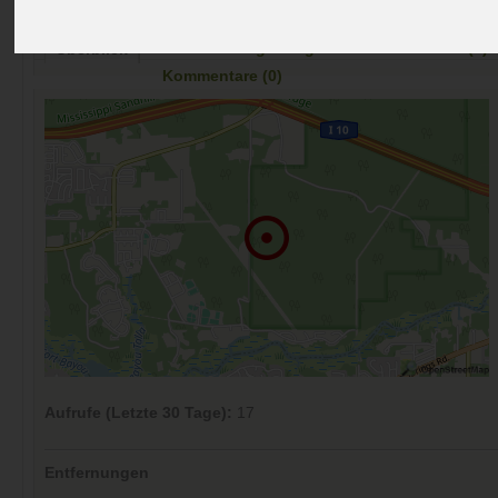
Preise
Umgebung
Kontakt
Bilder (0)
Überblick
Kommentare (0)
Aufrufe (Letzte 30 Tage):
17
Entfernungen