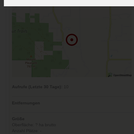
Aufrufe (Letzte 30 Tage):
10
Entfernungen
Größe
Oberfläche: ? ha brutto
Anzahl Plätze: -