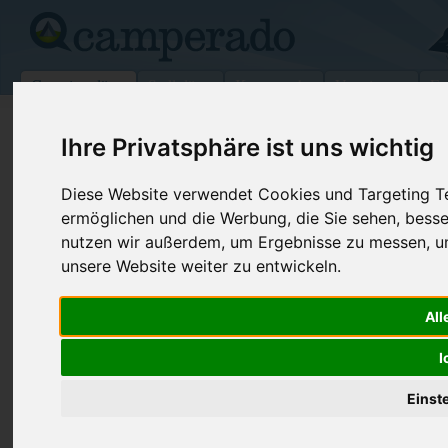
Campingplätze
Stellplätze
Kartensuche
Vermietung
Fo
>
USA
>
Washington
>
Clallam
>
Port Angeles
Ihre Privatsphäre ist uns wichtig
Olympic/Hoh Rain Forest
Diese Website verwendet Cookies und Targeting Tec
Port Angeles - USA (Washington)
ermöglichen und die Werbung, die Sie sehen, besse
nutzen wir außerdem, um Ergebnisse zu messen, 
Kontaktdaten:
unsere Website weiter zu entwickeln.
Olympic/Hoh Rain Forest
Telefon:
+1 (360)56
All
600 E Park Ave
Internet:
https://www.
98362 Port Angeles
I
(26 Aufrufe)
USA /
Washington
Einst
Preise
Umgebung
Bilder (0)
Kommenta
Überblick