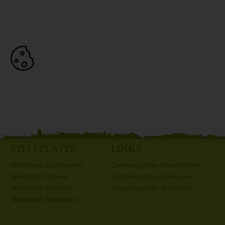
STELLPLÄTZE
LINKS
Stellplätze auf Usedom
Campingplätze Deutschland
Stellplätze Ostsee
Campingplätze Gardasee
Stellplätze Nordsee
Campingplätze Bodensee
Stellplätze Bodensee