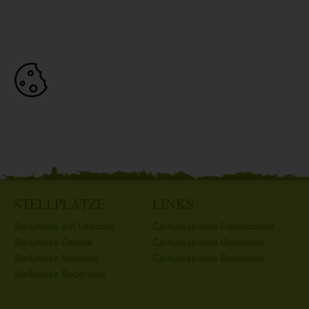
STELLPLÄTZE
LINKS
Stellplätze auf Usedom
Campingplätze Deutschland
Stellplätze Ostsee
Campingplätze Gardasee
Stellplätze Nordsee
Campingplätze Bodensee
Stellplätze Bodensee