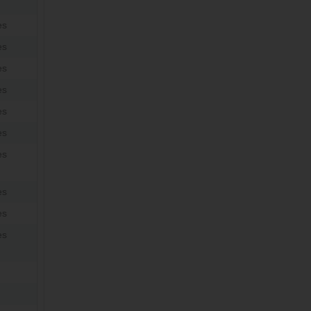
es
es
es
es
es
es
es
es
es
es