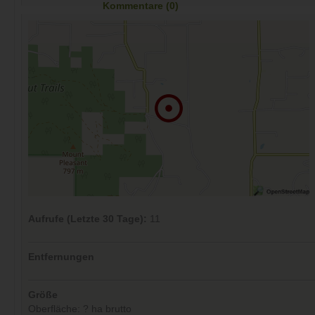
Kommentare (0)
Aufrufe (Letzte 30 Tage):
11
Entfernungen
Größe
Oberfläche: ? ha brutto