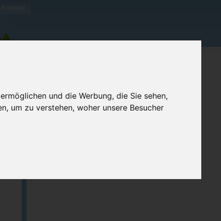
Kontakt
 ermöglichen und die Werbung, die Sie sehen,
en, um zu verstehen, woher unsere Besucher
ellen