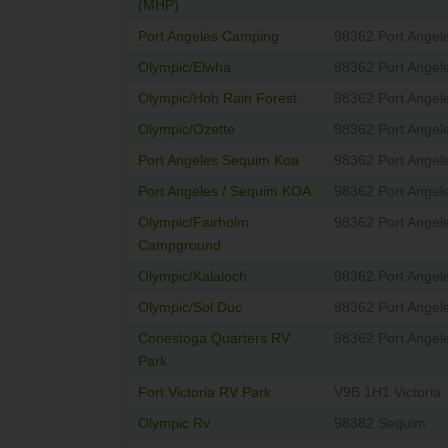
(MHP)
Port Angeles Camping
98362 Port Angel
Olympic/Elwha
98362 Port Angel
Olympic/Hoh Rain Forest
98362 Port Angel
Olympic/Ozette
98362 Port Angel
Port Angeles Sequim Koa
98362 Port Angel
Port Angeles / Sequim KOA
98362 Port Angel
Olympic/Fairholm
98362 Port Angel
Campground
Olympic/Kalaloch
98362 Port Angel
Olympic/Sol Duc
98362 Port Angel
Conestoga Quarters RV
98362 Port Angel
Park
Fort Victoria RV Park
V9B 1H1 Victoria
Olympic Rv
98382 Sequim