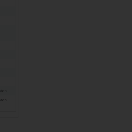
hton
hton