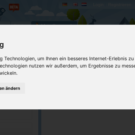
Login
Registrieren
rum
Bücher
Mein Camperado
ig
Ich will...
 Technologien, um Ihnen ein besseres Internet-Erlebnis zu
 Technologien nutzen wir außerdem, um Ergebnisse zu mess
Druckansicht
Fehler melden
wickeln.
Kontakt aufnehmen
Bewerten
Reservierungsanfrage
Eigene Bilder einst
gen ändern
3-2301
Merken
GPS-Koordinaten