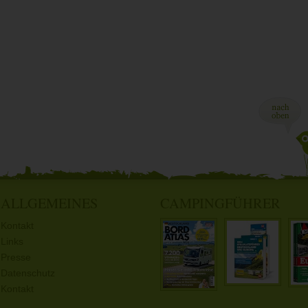
ALLGEMEINES
CAMPINGFÜHRER
Kontakt
Links
Presse
Datenschutz
Kontakt