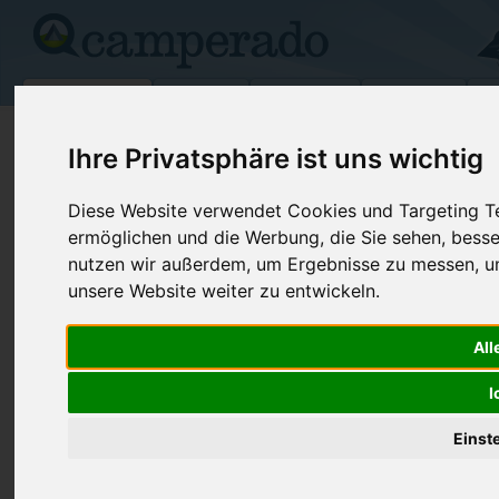
Campingplätze
Stellplätze
Kartensuche
Vermietung
Fo
>
USA
>
Oklahoma
>
Ponca City
Ihre Privatsphäre ist uns wichtig
Osage Cove
Diese Website verwendet Cookies und Targeting Tec
Ponca City - USA (Oklahoma)
ermöglichen und die Werbung, die Sie sehen, besse
nutzen wir außerdem, um Ergebnisse zu messen, 
unsere Website weiter zu entwickeln.
Kontaktdaten:
Osage Cove
Telefon:
+1 (580)76
All
9400 Lake Rd
Internet:
https://www.
I
74604 Ponca City
(2 Aufrufe)
USA /
Oklahoma
Einst
Preise
Umgebung
Kontakt
Bilder (0)
Überblick