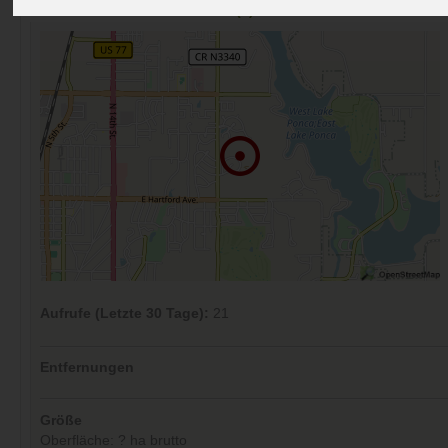
Kommentare (0)
Aufrufe (Letzte 30 Tage):
21
Entfernungen
Größe
Oberfläche: ? ha brutto