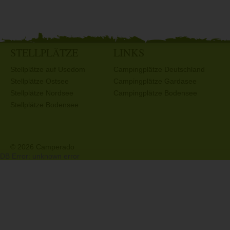
STELLPLÄTZE
LINKS
Stellplätze auf Usedom
Campingplätze Deutschland
Stellplätze Ostsee
Campingplätze Gardasee
Stellplätze Nordsee
Campingplätze Bodensee
Stellplätze Bodensee
© 2026 Camperado
DB Error: unknown error