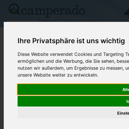
Campingplätze
Stellplätze
Kartensuche
Vermietung
Fo
>
USA
>
Oklahoma
>
Ponca City
Ihre Privatsphäre ist uns wichtig
Washunga Bay
Diese Website verwendet Cookies und Targeting Tec
Ponca City - USA (Oklahoma)
ermöglichen und die Werbung, die Sie sehen, besse
nutzen wir außerdem, um Ergebnisse zu messen, 
unsere Website weiter zu entwickeln.
Kontaktdaten:
Washunga Bay
Telefon:
+1 (580)76
All
9400 Lake Rd
Internet:
https://www.
I
74604 Ponca City
(3 Aufrufe)
USA /
Oklahoma
Einst
Preise
Umgebung
Bilder (0)
Kommenta
Überblick