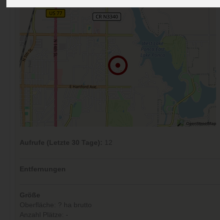
Aufrufe (Letzte 30 Tage):
12
Entfernungen
Größe
Oberfläche: ? ha brutto
Anzahl Plätze: -