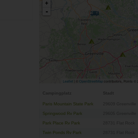
+
-
Leaflet
| ©
OpenStreetMap
contributors, Points ©
Campingplatz
Stadt
Paris Mountain State Park
29609 Greenville
Springwood Rv Park
29605 Greenville
Park Place Rv Park
28731 Flat Rock
Twin Ponds Rv Park
28731 Flat Rock