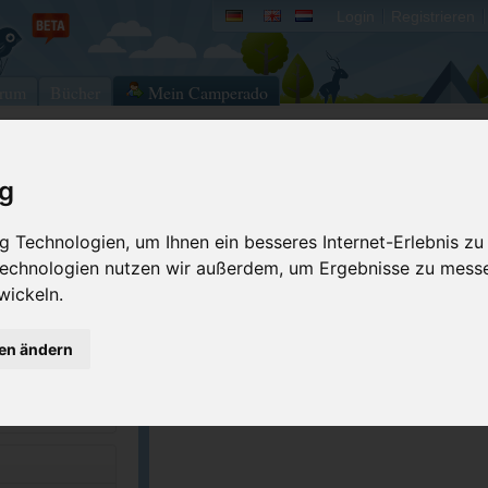
Login
Registrieren
rum
Bücher
Mein Camperado
ig
Ich will...
Druckansicht
Fehler melden
 Technologien, um Ihnen ein besseres Internet-Erlebnis zu
 Technologien nutzen wir außerdem, um Ergebnisse zu mess
Kontakt aufnehmen
Bewerten
wickeln.
Reservierungsanfrage
Eigene Bilder einst
4-5565
Merken
GPS-Koordinaten
gen ändern
hcarolinaparks....
ACSI Campingführer Europa 2024
inkl. ACSI CampingCard Ermässigungskart