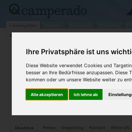
Campingplätze
Stellplätze
Kartensuche
Vermietung
Fo
>
USA
>
South Carolina
>
Greenville
>
Greenville
Ihre Privatsphäre ist uns wicht
Paris Mountain
Greenville - USA (South Carolina)
Diese Website verwendet Cookies und Targeting
besser an Ihre Bedürfnisse anzupassen. Diese
Kontaktdaten:
kommen oder um unsere Website weiter zu ent
Paris Mountain
Telefon:
+1 (864)24
Alle akzeptieren
Ich lehne ab
Einstellun
2401 State Park Rd
Internet:
https://sout
29609 Greenville
(89 Aufrufe)
USA /
South Carolina
Preise
Umgebung
Kontakt
Bilder (0)
Überblick