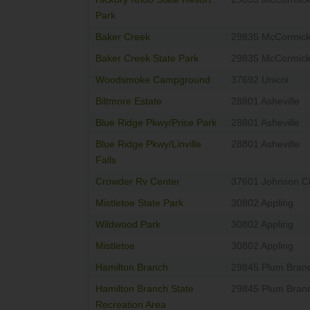
Park
Baker Creek
29835 McCormic
Baker Creek State Park
29835 McCormic
Woodsmoke Campground
37692 Unicoi
Biltmore Estate
28801 Asheville
Blue Ridge Pkwy/Price Park
28801 Asheville
Blue Ridge Pkwy/Linville
28801 Asheville
Falls
Crowder Rv Center
37601 Johnson Ci
Mistletoe State Park
30802 Appling
Wildwood Park
30802 Appling
Mistletoe
30802 Appling
Hamilton Branch
29845 Plum Bran
Hamilton Branch State
29845 Plum Bran
Recreation Area