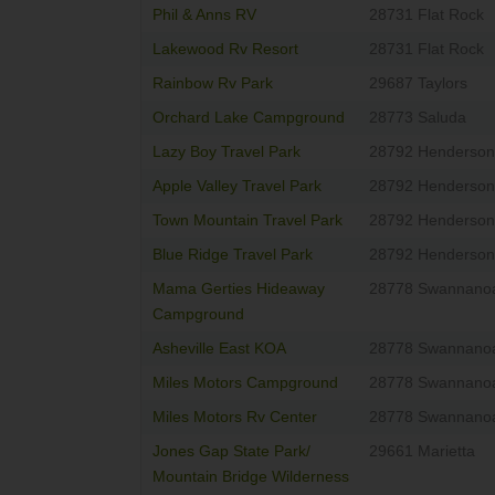
Phil & Anns RV
28731 Flat Rock
Lakewood Rv Resort
28731 Flat Rock
Rainbow Rv Park
29687 Taylors
Orchard Lake Campground
28773 Saluda
Lazy Boy Travel Park
28792 Hendersonv
Apple Valley Travel Park
28792 Hendersonv
Town Mountain Travel Park
28792 Hendersonv
Blue Ridge Travel Park
28792 Hendersonv
Mama Gerties Hideaway
28778 Swannano
Campground
Asheville East KOA
28778 Swannano
Miles Motors Campground
28778 Swannano
Miles Motors Rv Center
28778 Swannano
Jones Gap State Park/
29661 Marietta
Mountain Bridge Wilderness