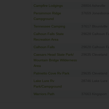
Campfire Lodgings
28804 Asheville
Persimmon Ridge
37659 Jonesboro
Campground
Tennessee Camping
37617 Blountville
Calhoun Falls State
29628 Calhoun Fa
Recreation Area
Calhoun Falls
29628 Calhoun Fa
Caesars Head State Park/
29635 Cleveland
Mountain Bridge Wilderness
Area
Palmetto Cove Rv Park
29635 Cleveland
Lake Lure Rv
28746 Lake Lure
Park/Campground
Warriors Path
37663 Kingsport