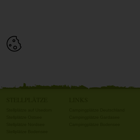
STELLPLÄTZE
LINKS
Stellplätze auf Usedom
Campingplätze Deutschland
Stellplätze Ostsee
Campingplätze Gardasee
Stellplätze Nordsee
Campingplätze Bodensee
Stellplätze Bodensee