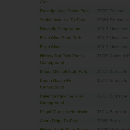
Area
Rutledge Lake Travel Park
28732 Fletcher
Scuffletown Usa Rv Park
29681 Simpsonvil
Raysville Campground
30817 Lincolnton
Elijah Clark State Park
30817 Lincolnton
Elijah Clark
30817 Lincolnton
Hickory Nut Falls Family
28720 Chimney R
Campground
Mount Mitchell State Park
28714 Burnsville
Boone Haven Rv
28714 Burnsville
Campground
Patience Park/Toe River
28714 Burnsville
Campground
Pisgah/Carolina Hemlocks
28714 Burnsville
Acorn Ridge Rv Park
37650 Erwin
Hickory Knob State Resort
29835 McCormic