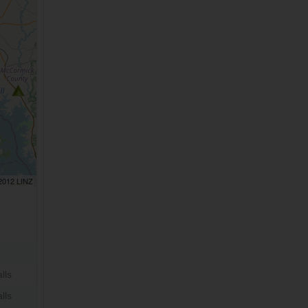
 2012 LINZ
lls
lls