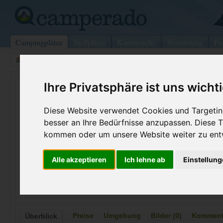
Campingplätze
Stellplätze
Kartensuche
Vermietung
Fo
>
USA
>
Wyoming
>
Lincoln
>
Lincolnton
Ihre Privatsphäre ist uns wicht
Raysville Campground
Lincolnton - USA (Georgia)
Diese Website verwendet Cookies und Targeting
besser an Ihre Bedürfnisse anzupassen. Diese
Kontaktdaten:
kommen oder um unsere Website weiter zu ent
Raysville Campground
Telefon:
+1 (864)59
Alle akzeptieren
Ich lehne ab
Einstellun
6489 Lincolnton Rd NE
Internet:
https://www.
30817 Lincolnton
(1 Aufrufe)
USA /
Georgia
Preise
Umgebung
Bilder (0)
Kommenta
Überblick