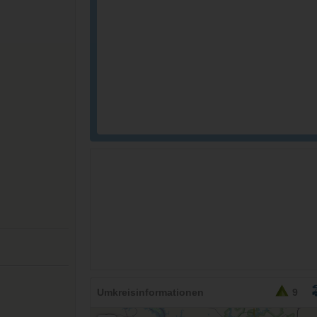
26,95
EURO
Umkreisinformationen
9