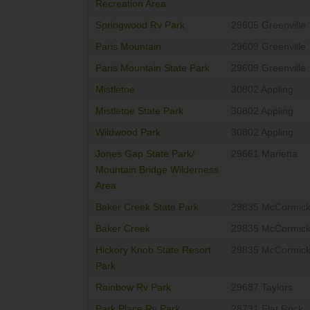
Recreation Area
Springwood Rv Park
29605 Greenville
Paris Mountain
29609 Greenville
Paris Mountain State Park
29609 Greenville
Mistletoe
30802 Appling
Mistletoe State Park
30802 Appling
Wildwood Park
30802 Appling
Jones Gap State Park/
29661 Marietta
Mountain Bridge Wilderness
Area
Baker Creek State Park
29835 McCormic
Baker Creek
29835 McCormic
Hickory Knob State Resort
29835 McCormic
Park
Rainbow Rv Park
29687 Taylors
Park Place Rv Park
28731 Flat Rock