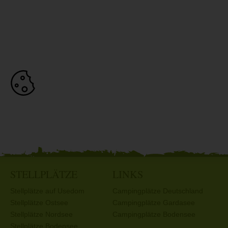
STELLPLÄTZE
LINKS
Stellplätze auf Usedom
Campingplätze Deutschland
Stellplätze Ostsee
Campingplätze Gardasee
Stellplätze Nordsee
Campingplätze Bodensee
Stellplätze Bodensee