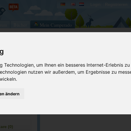
Login
Registrieren
rum
Bücher
Mein Camperado
ig
Ich will...
Druckansicht
Fehler melden
 Technologien, um Ihnen ein besseres Internet-Erlebnis zu
 Technologien nutzen wir außerdem, um Ergebnisse zu mess
Merken
Bewerten
wickeln.
Eigene Bilder einst
5-6759
GPS-Koordinaten
gen ändern
raysvillecampgr...
ACSI Campingführer Europa 2024
inkl. ACSI CampingCard Ermässigungskart
re (0)