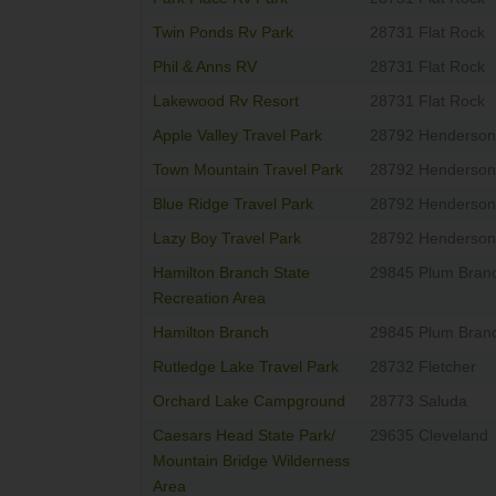
Twin Ponds Rv Park
28731 Flat Rock
Phil & Anns RV
28731 Flat Rock
Lakewood Rv Resort
28731 Flat Rock
Apple Valley Travel Park
28792 Hendersonv
Town Mountain Travel Park
28792 Hendersonv
Blue Ridge Travel Park
28792 Hendersonv
Lazy Boy Travel Park
28792 Hendersonv
Hamilton Branch State
29845 Plum Bran
Recreation Area
Hamilton Branch
29845 Plum Bran
Rutledge Lake Travel Park
28732 Fletcher
Orchard Lake Campground
28773 Saluda
Caesars Head State Park/
29635 Cleveland
Mountain Bridge Wilderness
Area