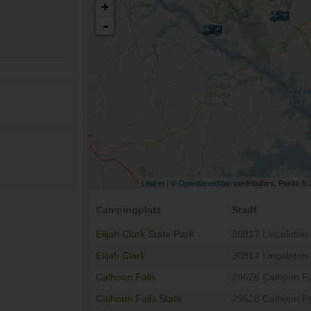
+
-
Leaflet
| ©
OpenStreetMap
contributors, Points ©
Campingplatz
Stadt
Elijah Clark State Park
30817 Lincolnton
Elijah Clark
30817 Lincolnton
Calhoun Falls
29628 Calhoun Fa
Calhoun Falls State
29628 Calhoun Fa