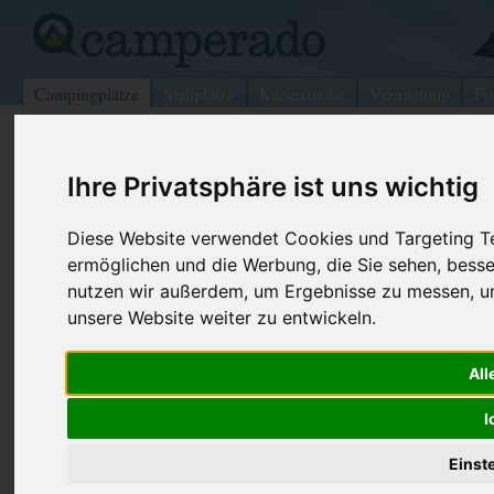
Campingplätze
Stellplätze
Kartensuche
Vermietung
Fo
>
Schweiz
>
Genève
>
Vésenaz
Ihre Privatsphäre ist uns wichtig
Pointe à la Bise
Vésenaz - Schweiz (Genève)
Diese Website verwendet Cookies und Targeting Tec
ermöglichen und die Werbung, die Sie sehen, besse
Kontaktdaten:
nutzen wir außerdem, um Ergebnisse zu messen, 
Pointe à la Bise
unsere Website weiter zu entwickeln.
Telefon:
+41-(0)22-
1222 Vésenaz
All
Fax:
+41-(0)22-
Schweiz /
Genève
Internet:
http://www.
I
(156 Aufrufe
Einst