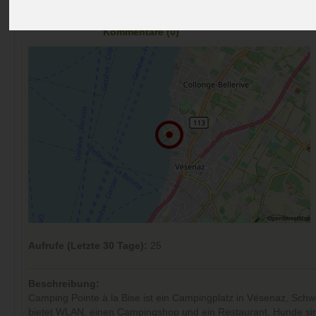
Preise
Umgebung
Kontakt
Bilder (0)
Überblick
Kommentare (0)
Aufrufe (Letzte 30 Tage):
25
Beschreibung:
Camping Pointe à la Bise ist ein Campingplatz in Vésenaz, Schwe
bietet WLAN, einen Campingshop und ein Restaurant. Hunde si