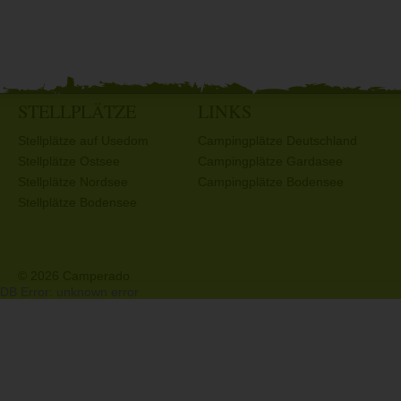
STELLPLÄTZE
LINKS
Stellplätze auf Usedom
Campingplätze Deutschland
Stellplätze Ostsee
Campingplätze Gardasee
Stellplätze Nordsee
Campingplätze Bodensee
Stellplätze Bodensee
© 2026 Camperado
DB Error: unknown error