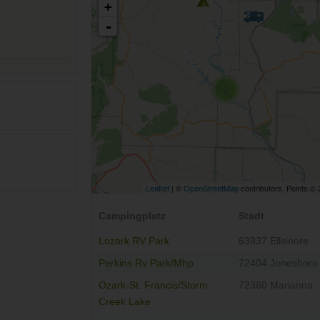
+
-
2
Leaflet
| ©
OpenStreetMap
contributors, Points ©
Campingplatz
Stadt
Lozark RV Park
63937 Ellsinore
Perkins Rv Park/Mhp
72404 Jonesboro
Ozark-St. Francis/Storm
72360 Marianna
Creek Lake