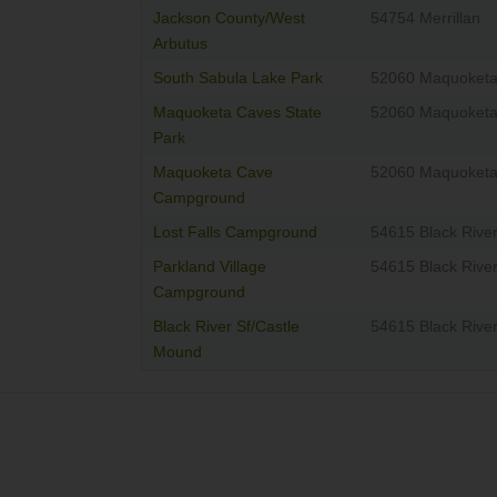
Jackson County/West
54754 Merrillan
Arbutus
South Sabula Lake Park
52060 Maquoket
Maquoketa Caves State
52060 Maquoket
Park
Maquoketa Cave
52060 Maquoket
Campground
Lost Falls Campground
54615 Black River
Parkland Village
54615 Black River
Campground
Black River Sf/Castle
54615 Black River
Mound