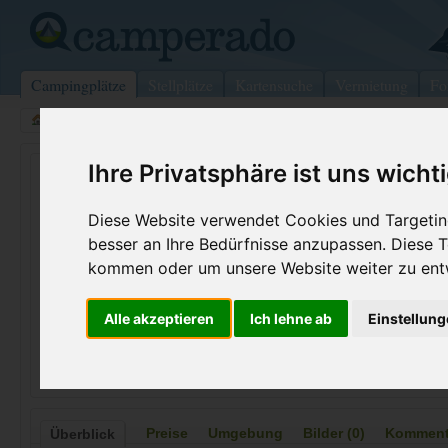
Campingplätze
Stellplätze
Kartensuche
Vermietung
Fo
>
USA
>
West Virginia
>
Wayne
>
Piedmont
Ihre Privatsphäre ist uns wicht
River Road Park
Piedmont - USA (Missouri)
Diese Website verwendet Cookies und Targeting
besser an Ihre Bedürfnisse anzupassen. Diese
Kontaktdaten:
kommen oder um unsere Website weiter zu ent
River Road Park
Telefon:
+1 (573)22
Alle akzeptieren
Ich lehne ab
Einstellun
Coe, Rte 3 Box 3559-D
Internet:
https://www.
63957 Piedmont
(44 Aufrufe)
USA /
Missouri
Preise
Umgebung
Bilder (0)
Kommenta
Überblick