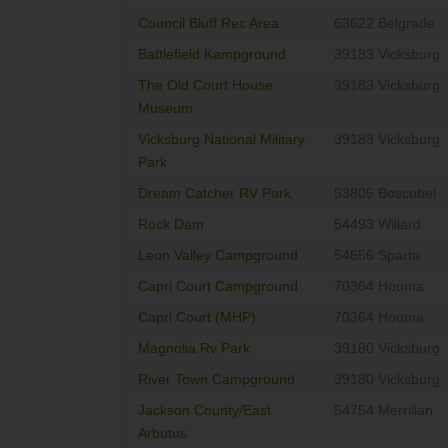
Council Bluff Rec Area
63622 Belgrade
Battlefield Kampground
39183 Vicksburg
The Old Court House
39183 Vicksburg
Museum
Vicksburg National Military
39183 Vicksburg
Park
Dream Catcher RV Park
53805 Boscobel
Rock Dam
54493 Willard
Leon Valley Campground
54656 Sparta
Capri Court Campground
70364 Houma
Capri Court (MHP)
70364 Houma
Magnolia Rv Park
39180 Vicksburg
River Town Campground
39180 Vicksburg
Jackson County/East
54754 Merrillan
Arbutus