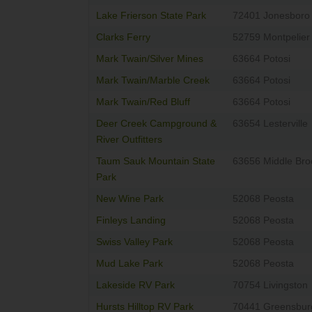
Lake Frierson State Park
72401 Jonesboro
Clarks Ferry
52759 Montpelier
Mark Twain/Silver Mines
63664 Potosi
Mark Twain/Marble Creek
63664 Potosi
Mark Twain/Red Bluff
63664 Potosi
Deer Creek Campground &
63654 Lesterville
River Outfitters
Taum Sauk Mountain State
63656 Middle Bro
Park
New Wine Park
52068 Peosta
Finleys Landing
52068 Peosta
Swiss Valley Park
52068 Peosta
Mud Lake Park
52068 Peosta
Lakeside RV Park
70754 Livingston
Hursts Hilltop RV Park
70441 Greensbur