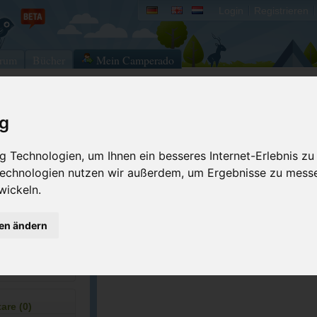
Login
Registrieren
rum
Bücher
Mein Camperado
ig
Ich will...
 Technologien, um Ihnen ein besseres Internet-Erlebnis zu
Druckansicht
Fehler melden
 Technologien nutzen wir außerdem, um Ergebnisse zu mess
Merken
Bewerten
wickeln.
Eigene Bilder einst
3-7777
GPS-Koordinaten
gen ändern
recreation.gov/...
ACSI Campingführer Europa 2024
inkl. ACSI CampingCard Ermässigungskart
re (0)