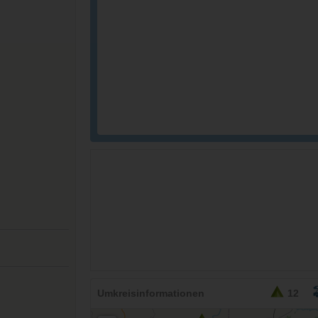
26,95
EURO
Umkreisinformationen
12