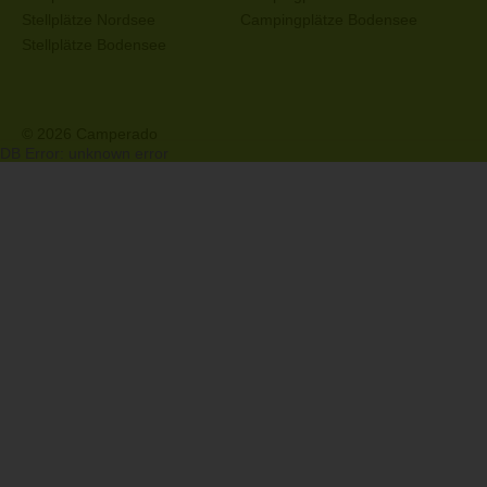
Stellplätze Nordsee
Campingplätze Bodensee
Stellplätze Bodensee
© 2026 Camperado
DB Error: unknown error