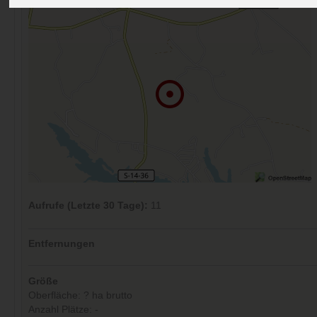
Aufrufe (Letzte 30 Tage):
11
Entfernungen
Größe
Oberfläche: ? ha brutto
Anzahl Plätze: -