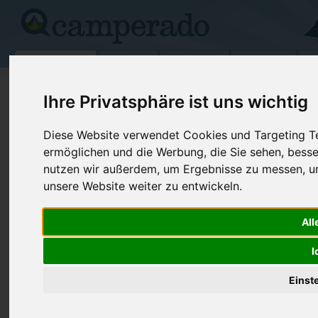
Campingplätze
Stellplätze
Kartensuche
Vermietung
Fo
>
USA
>
South Carolina
>
Dorchester
>
Dorchester
Ihre Privatsphäre ist uns wichtig
Tanager Woods RV Campground
Diese Website verwendet Cookies und Targeting Tec
Dorchester - USA (South Carolina)
ermöglichen und die Werbung, die Sie sehen, besse
nutzen wir außerdem, um Ergebnisse zu messen, 
unsere Website weiter zu entwickeln.
Kontaktdaten:
Tanager Woods RV Campground
Internet:
http://tana
All
269 Clark Lane
(2 Aufrufe)
29437 Dorchester
I
USA /
South Carolina
Einst
Preise
Umgebung
Kontakt
Bilder (0)
Überblick