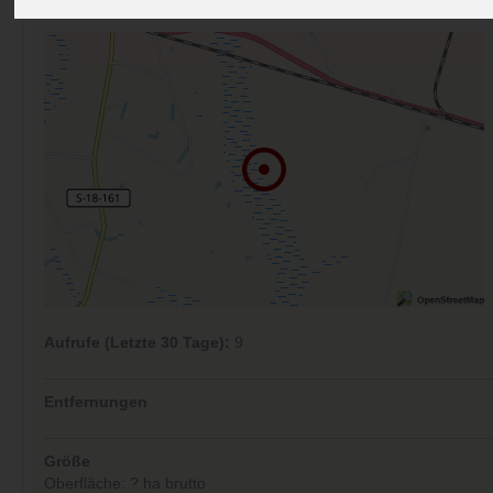
Kommentare (0)
Aufrufe (Letzte 30 Tage):
9
Entfernungen
Größe
Oberfläche: ? ha brutto