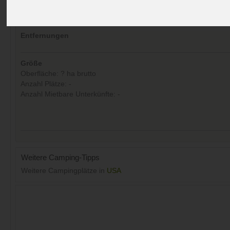
Aufrufe (Letzte 30 Tage):
22
Entfernungen
Größe
Oberfläche: ? ha brutto
Anzahl Plätze: -
Anzahl Mietbare Unterkünfte: -
Weitere Camping-Tipps
Weitere Campingplätze in
USA