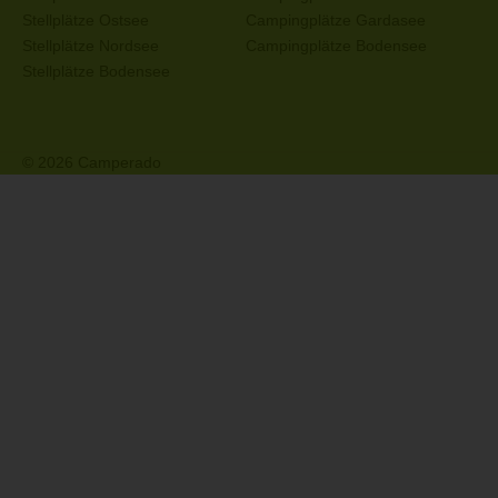
Stellplätze Ostsee
Campingplätze Gardasee
Stellplätze Nordsee
Campingplätze Bodensee
Stellplätze Bodensee
© 2026 Camperado