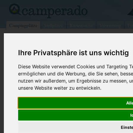
Campingplätze
Stellplätze
Kartensuche
Vermietung
Fo
>
USA
>
Fineview
Seaway Island Resort
Ihre Privatsphäre ist uns wichtig
Fineview - USA
Diese Website verwendet Cookies und Targeting Tec
ermöglichen und die Werbung, die Sie sehen, besse
Kontaktdaten:
Internet:
https://camp
nutzen wir außerdem, um Ergebnisse zu messen, 
Seaway Island Resort
(2 Aufrufe)
unsere Website weiter zu entwickeln.
RR 100
All
13640 Fineview
USA
I
Einst
Preise
Umgebung
Bilder (0)
Kommenta
Überblick