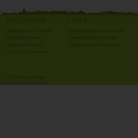
STELLPLÄTZE
LINKS
Stellplätze auf Usedom
Campingplätze Deutschland
Stellplätze Ostsee
Campingplätze Gardasee
Stellplätze Nordsee
Campingplätze Bodensee
Stellplätze Bodensee
© 2026 Camperado
DB Error: unknown error