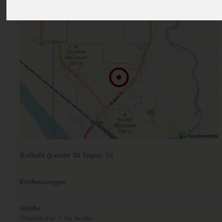
Kommentare (0)
Aufrufe (Letzte 30 Tage):
24
Entfernungen
Größe
Oberfläche: ? ha brutto