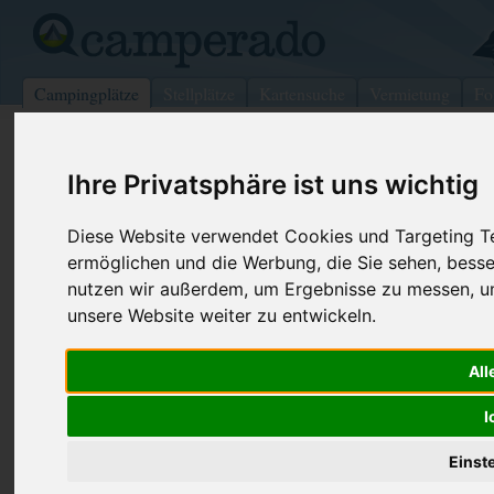
Campingplätze
Stellplätze
Kartensuche
Vermietung
Fo
>
USA
>
Oklahoma
>
Sequoyah
>
Gore
Ihre Privatsphäre ist uns wichtig
Snake Creek
Gore - USA (Oklahoma)
Diese Website verwendet Cookies und Targeting Tec
ermöglichen und die Werbung, die Sie sehen, besse
Kontaktdaten:
nutzen wir außerdem, um Ergebnisse zu messen, 
Snake Creek
unsere Website weiter zu entwickeln.
Telefon:
+1 (918)48
Coe Rte 1 Box 259
All
Internet:
https://www.
74435 Gore
(63 Aufrufe)
USA /
Oklahoma
I
Einst
Preise
Umgebung
Kontakt
Bilder (0)
Überblick