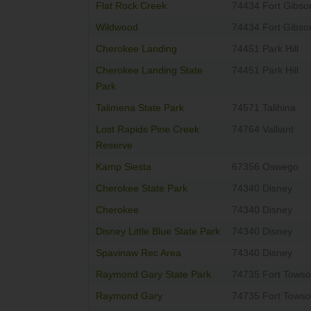
Flat Rock Creek
74434 Fort Gibso
Wildwood
74434 Fort Gibso
Cherokee Landing
74451 Park Hill
Cherokee Landing State
74451 Park Hill
Park
Talimena State Park
74571 Talihina
Lost Rapids Pine Creek
74764 Valliant
Reserve
Kamp Siesta
67356 Oswego
Cherokee State Park
74340 Disney
Cherokee
74340 Disney
Disney Little Blue State Park
74340 Disney
Spavinaw Rec Area
74340 Disney
Raymond Gary State Park
74735 Fort Tows
Raymond Gary
74735 Fort Tows