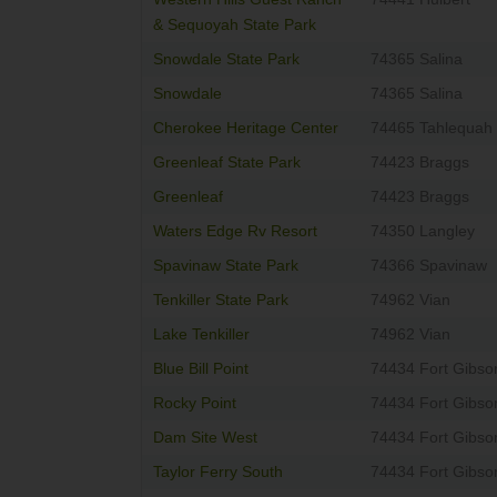
& Sequoyah State Park
Snowdale State Park
74365 Salina
Snowdale
74365 Salina
Cherokee Heritage Center
74465 Tahlequah
Greenleaf State Park
74423 Braggs
Greenleaf
74423 Braggs
Waters Edge Rv Resort
74350 Langley
Spavinaw State Park
74366 Spavinaw
Tenkiller State Park
74962 Vian
Lake Tenkiller
74962 Vian
Blue Bill Point
74434 Fort Gibso
Rocky Point
74434 Fort Gibso
Dam Site West
74434 Fort Gibso
Taylor Ferry South
74434 Fort Gibso