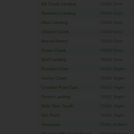
Elk Creek Landing
74435 Gore
Sizemore Landing
74435 Gore
Afton Landing
74435 Gore
Chicken Creek
74435 Gore
Marval Resort
74435 Gore
Snake Creek
74435 Gore
Bluff Landing
74435 Gore
Brooken Cove
74462 Stigler
Gentry Creek
74462 Stigler
Crowder Point East
74462 Stigler
Porum Landing
74462 Stigler
Belle Starr South
74462 Stigler
Elm Point
74462 Stigler
Sequoyah
74441 Hulbert
Western Hills Guest Ranch
74441 Hulbert