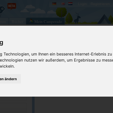
Login
Registrieren
rum
Bücher
Mein Camperado
ig
Ich will...
 Technologien, um Ihnen ein besseres Internet-Erlebnis zu
Druckansicht
Fehler melden
 Technologien nutzen wir außerdem, um Ergebnisse zu mess
Kontakt aufnehmen
Bewerten
wickeln.
Reservierungsanfrage
Eigene Bilder einst
9-5541
Merken
GPS-Koordinaten
gen ändern
.campendium.com/...
ACSI Campingführer Europa 2024
inkl. ACSI CampingCard Ermässigungskart