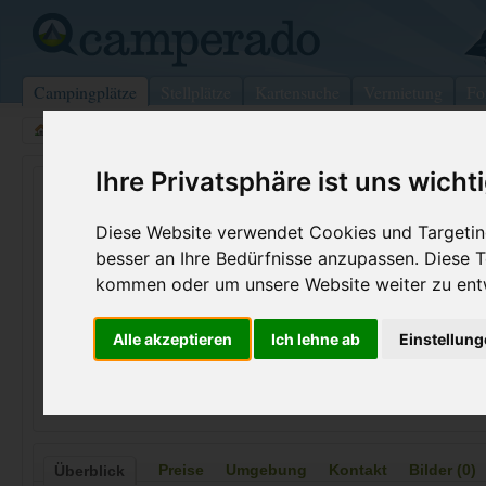
Campingplätze
Stellplätze
Kartensuche
Vermietung
Fo
>
USA
>
Oklahoma
>
Sequoyah
>
Gore
Ihre Privatsphäre ist uns wicht
Spaniard Creek Park
Gore - USA (Oklahoma)
Diese Website verwendet Cookies und Targeting
besser an Ihre Bedürfnisse anzupassen. Diese
Kontaktdaten:
kommen oder um unsere Website weiter zu ent
Spaniard Creek Park
Telefon:
+1 (918)48
Alle akzeptieren
Ich lehne ab
Einstellun
C/O Coe Rte 2 Box 21
Internet:
https://www
74435 Gore
(6 Aufrufe)
USA /
Oklahoma
Preise
Umgebung
Kontakt
Bilder (0)
Überblick