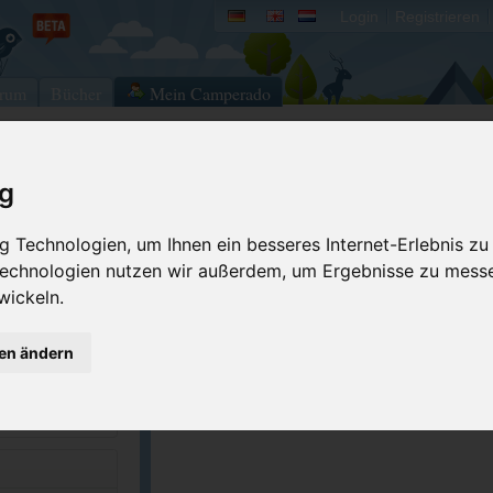
Login
Registrieren
rum
Bücher
Mein Camperado
ig
Ich will...
Druckansicht
Fehler melden
 Technologien, um Ihnen ein besseres Internet-Erlebnis zu
 Technologien nutzen wir außerdem, um Ergebnisse zu mess
Kontakt aufnehmen
Bewerten
wickeln.
Reservierungsanfrage
Eigene Bilder einst
7-1750
Merken
GPS-Koordinaten
gen ändern
recreation.gov/...
ACSI Campingführer Europa 2024
inkl. ACSI CampingCard Ermässigungskart