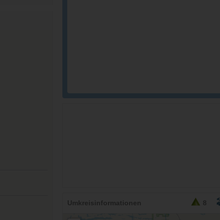
26,95
EURO
Umkreisinformationen
8