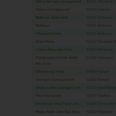
Alana Springs Campground
53581 Richland C
Palace Campground
61036 Galena
Bellevue State Park
52031 Bellevue
Bellevue
52031 Bellevue
Pleasant Creek
52031 Bellevue
Grant River
52767 Pleasant Va
Victora Riverside Park
53573 Muscoda
Fishermans Corner North
61256 Hampton
Rec Area
Whispering Pines
54660 Tomah
Grangers Campground
54660 Tomah
Shady Lakes Campground
61465 New Winds
Pere Marquette
62037 Grafton
Dorchester Rec Park Corp
54425 Dorchester
Black Hawk Lake Rec Area
53543 Highland