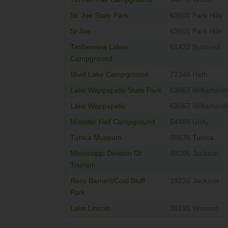
St. Joe State Park
63601 Park Hills
St Joe
63601 Park Hills
Timberview Lakes
61422 Bushnell
Campground
Shell Lake Campground
72346 Heth
Lake Wappapello State Park
63967 Williamsvill
Lake Wappapello
63967 Williamsvill
Monster Hall Campground
54488 Unity
Tunica Museum
38676 Tunica
Mississippi Division Of
39205 Jackson
Tourism
Ross Barnett/Coal Bluff
39236 Jackson
Park
Lake Lincoln
39191 Wesson