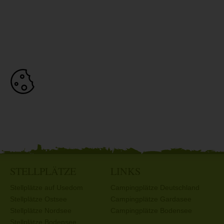
STELLPLÄTZE
LINKS
Stellplätze auf Usedom
Campingplätze Deutschland
Stellplätze Ostsee
Campingplätze Gardasee
Stellplätze Nordsee
Campingplätze Bodensee
Stellplätze Bodensee