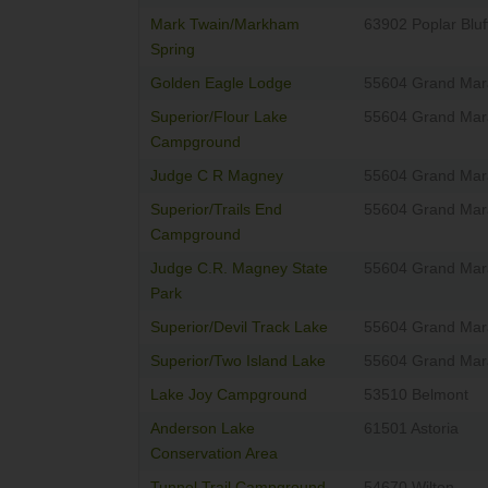
Mark Twain/Markham
63902 Poplar Bluf
Spring
Golden Eagle Lodge
55604 Grand Mar
Superior/Flour Lake
55604 Grand Mar
Campground
Judge C R Magney
55604 Grand Mar
Superior/Trails End
55604 Grand Mar
Campground
Judge C.R. Magney State
55604 Grand Mar
Park
Superior/Devil Track Lake
55604 Grand Mar
Superior/Two Island Lake
55604 Grand Mar
Lake Joy Campground
53510 Belmont
Anderson Lake
61501 Astoria
Conservation Area
Tunnel Trail Campground
54670 Wilton