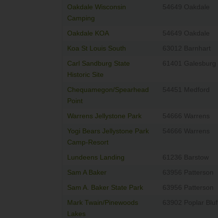
Oakdale Wisconsin
54649 Oakdale
Camping
Oakdale KOA
54649 Oakdale
Koa St Louis South
63012 Barnhart
Carl Sandburg State
61401 Galesburg
Historic Site
Chequamegon/Spearhead
54451 Medford
Point
Warrens Jellystone Park
54666 Warrens
Yogi Bears Jellystone Park
54666 Warrens
Camp-Resort
Lundeens Landing
61236 Barstow
Sam A Baker
63956 Patterson
Sam A. Baker State Park
63956 Patterson
Mark Twain/Pinewoods
63902 Poplar Bluf
Lakes