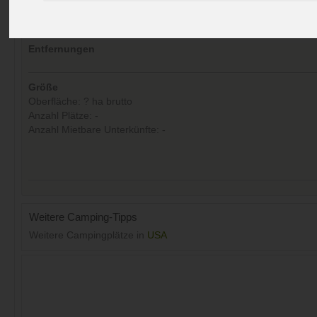
Aufrufe (Letzte 30 Tage):
31
Entfernungen
Größe
Oberfläche: ? ha brutto
Anzahl Plätze: -
Anzahl Mietbare Unterkünfte: -
Weitere Camping-Tipps
Weitere Campingplätze in
USA