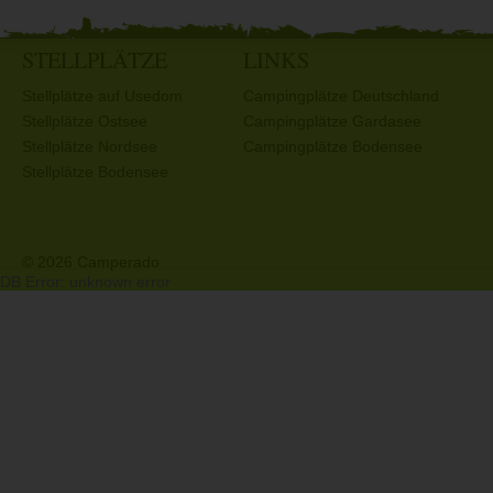
STELLPLÄTZE
LINKS
Stellplätze auf Usedom
Campingplätze Deutschland
Stellplätze Ostsee
Campingplätze Gardasee
Stellplätze Nordsee
Campingplätze Bodensee
Stellplätze Bodensee
© 2026 Camperado
DB Error: unknown error