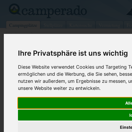
Campingplätze
Stellplätze
Kartensuche
Vermietung
Fo
>
USA
>
Whispering Pines
The Heritage
Ihre Privatsphäre ist uns wichtig
Whispering Pines - USA
Diese Website verwendet Cookies und Targeting Tec
ermöglichen und die Werbung, die Sie sehen, besse
Kontaktdaten:
Telefon:
+1 (910)94
nutzen wir außerdem, um Ergebnisse zu messen, 
The Heritage
unsere Website weiter zu entwickeln.
353 Sadler Family Rd (The Heritage)
All
28327 Whispering Pines
USA
I
Einst
Preise
Umgebung
Bilder (0)
Kommenta
Überblick