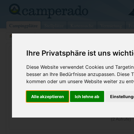
Campingplätze
Stellplätze
Kartensuche
Vermietung
Fo
>
Italien
>
Apulien
>
Foggia
>
Peschici
Ihre Privatsphäre ist uns wicht
Villaggio Turistico Residence M3
Peschici - Italien (Apulien)
Diese Website verwendet Cookies und Targeting
besser an Ihre Bedürfnisse anzupassen. Diese
Kontaktdaten:
kommen oder um unsere Website weiter zu ent
Villaggio Turistico Residence M3
Litoranea Peschici - Vieste
Telefon:
+39 0884 9
Alle akzeptieren
Ich lehne ab
Einstellun
71010 Peschici
Fax:
+39 0884 9
Italien /
Apulien
Internet:
https://www
(2 Aufrufe)