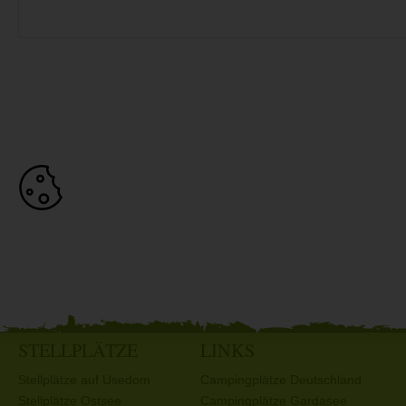
STELLPLÄTZE
LINKS
Stellplätze auf Usedom
Campingplätze Deutschland
Stellplätze Ostsee
Campingplätze Gardasee