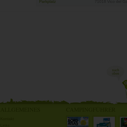
Parkplatz
71018 Vico del G
ALLGEMEINES
CAMPINGFÜHRER
Kontakt
Links