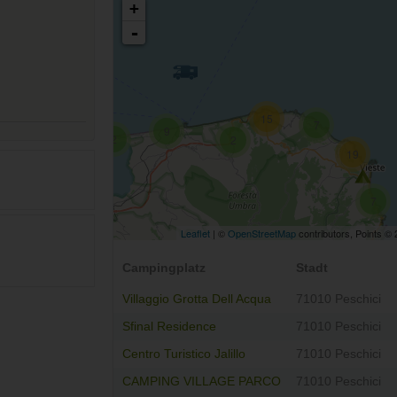
+
-
15
7
9
2
2
19
7
Leaflet
| ©
OpenStreetMap
contributors, Points ©
Campingplatz
Stadt
Villaggio Grotta Dell Acqua
71010 Peschici
Sfinal Residence
71010 Peschici
Centro Turistico Jalillo
71010 Peschici
CAMPING VILLAGE PARCO
71010 Peschici