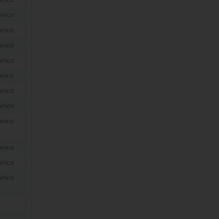
anico
anico
anico
anico
anico
anico
anico
anico
anico
anico
anico