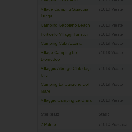
Camping San Pablo
71019 Vieste
Village Camping Spiaggia
71019 Vieste
Lunga
Camping Gabbiano Beach
71019 Vieste
Porticello Villaggi Turistici
71019 Vieste
Camping Cala Azzurra
71019 Vieste
Village Camping Le
71019 Vieste
Diomedee
Villaggio Albergo Club degli
71019 Vieste
Ulivi
Camping La Canzone Del
71019 Vieste
Mare
Villaggio Camping La Giara
71019 Vieste
Stellplatz
Stadt
2 Palme
71010 Peschici