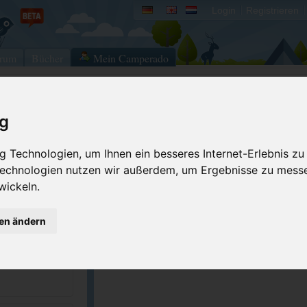
Login
Registrieren
rum
Bücher
Mein Camperado
ig
Ich will...
Druckansicht
Fehler melden
 Technologien, um Ihnen ein besseres Internet-Erlebnis zu
 Technologien nutzen wir außerdem, um Ergebnisse zu mess
Merken
Bewerten
wickeln.
Eigene Bilder einst
62860
GPS-Koordinaten
gen ändern
11022
.residencem3.com...