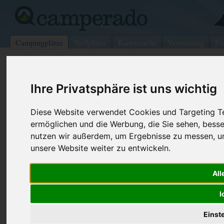
Campingplätze
Stellplätze
Kartensuche
Vermietung
Fo
>
Italien
>
Apulien
>
Foggia
>
Peschici
Centro Turistico Jalillo
Ihre Privatsphäre ist uns wichtig
Peschici - Italien (Apulien)
Diese Website verwendet Cookies und Targeting Tec
ermöglichen und die Werbung, die Sie sehen, besse
Kontaktdaten:
nutzen wir außerdem, um Ergebnisse zu messen, 
Centro Turistico Jalillo
unsere Website weiter zu entwickeln.
Contrada Jalillo
Telefon:
+39 0884 9
71010 Peschici
Fax:
+39 0884 9
All
Italien /
Apulien
Internet:
http://www.ial
I
(105 Aufrufe
Einst