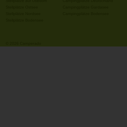
Stellplätze auf Usedom
Campingplätze Deutschland
Stellplätze Ostsee
Campingplätze Gardasee
Stellplätze Nordsee
Campingplätze Bodensee
Stellplätze Bodensee
© 2026 Camperado