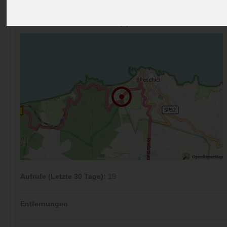
Preise
Umgebung
Kontakt
Bilder (0)
Überblick
Kommentare (0)
Aufrufe (Letzte 30 Tage):
19
Entfernungen