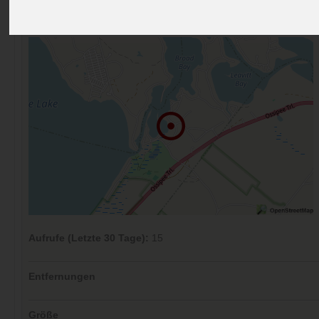
Preise
Umgebung
Kontakt
Bilder (0)
Überblick
Kommentare (0)
Aufrufe (Letzte 30 Tage):
15
Entfernungen
Größe