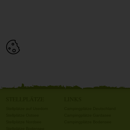
STELLPLÄTZE
LINKS
Stellplätze auf Usedom
Campingplätze Deutschland
Stellplätze Ostsee
Campingplätze Gardasee
Stellplätze Nordsee
Campingplätze Bodensee
Stellplätze Bodensee