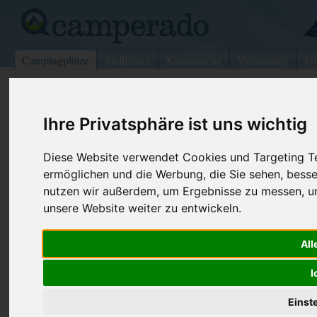
Campingplätze
Stellplätze
Kartensuche
Vermietung
Fo
>
USA
>
Virginia
>
Carroll
>
Conway
Ihre Privatsphäre ist uns wichtig
White Mountain/Jigger Johnson
Conway - USA (New Hampshire)
Diese Website verwendet Cookies und Targeting Tec
ermöglichen und die Werbung, die Sie sehen, besse
Kontaktdaten:
nutzen wir außerdem, um Ergebnisse zu messen, 
White Mountain/Jigger Johnson
unsere Website weiter zu entwickeln.
Telefon:
+1 (603)44
Saco Ranger Dist 33 Kancamagus
Internet:
https://www.
All
HWY
(3 Aufrufe)
03818 Conway
I
USA /
New Hampshire
Einst