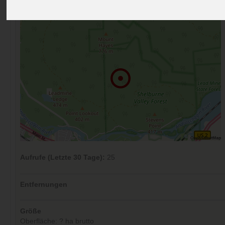
Kommentare (0)
Aufrufe (Letzte 30 Tage):
25
Entfernungen
Größe
Oberfläche: ? ha brutto