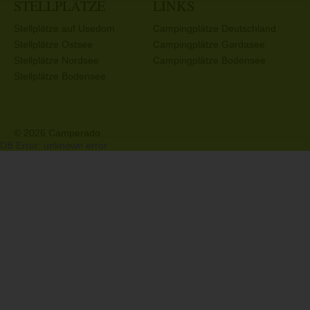
STELLPLÄTZE
LINKS
Stellplätze auf Usedom
Campingplätze Deutschland
Stellplätze Ostsee
Campingplätze Gardasee
Stellplätze Nordsee
Campingplätze Bodensee
Stellplätze Bodensee
© 2026 Camperado
DB Error: unknown error