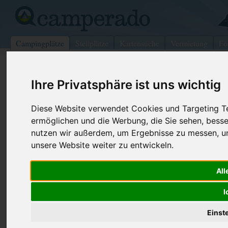
Campingplätze
Stellplätze
Kartensuche
Vermietung
Fo
>
USA
>
Oregon
>
Coos
>
Gorham
Ihre Privatsphäre ist uns wichtig
Timberland Camping Area
Gorham - USA (New Hampshire)
Diese Website verwendet Cookies und Targeting Tec
ermöglichen und die Werbung, die Sie sehen, besse
nutzen wir außerdem, um Ergebnisse zu messen, 
Kontaktdaten:
unsere Website weiter zu entwickeln.
Timberland Camping Area
Telefon:
+1 (603)46
PO Box 303
All
Internet:
http://www.
03581 Gorham
(43 Aufrufe)
USA /
New Hampshire
I
Einst
Preise
Umgebung
Kontakt
Bilder (0)
Überblick