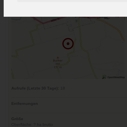
Kommentare (0)
Aufrufe (Letzte 30 Tage):
18
Entfernungen
Größe
Oberfläche: ? ha brutto