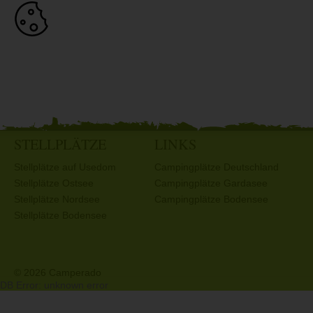
STELLPLÄTZE
LINKS
Stellplätze auf Usedom
Campingplätze Deutschland
Stellplätze Ostsee
Campingplätze Gardasee
Stellplätze Nordsee
Campingplätze Bodensee
Stellplätze Bodensee
© 2026 Camperado
DB Error: unknown error