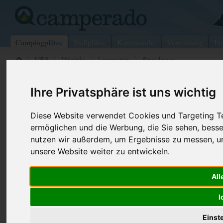
Campingplätze
Stellplätze
Kartensuche
Vermietung
Fo
>
USA
>
Virginia
>
Lancaster
>
Strasburg
White Oak Campground
Ihre Privatsphäre ist uns wichtig
Strasburg - USA (Pennsylvania)
Diese Website verwendet Cookies und Targeting Tec
ermöglichen und die Werbung, die Sie sehen, besse
Kontaktdaten:
nutzen wir außerdem, um Ergebnisse zu messen, 
White Oak Campground
unsere Website weiter zu entwickeln.
Telefon:
+1 (717)68
PO Box 90
Internet:
http://www.
17579 Strasburg
All
USA /
Pennsylvania
I
Preise
Umgebung
Kontakt
Bilder (0)
Überblick
Einst