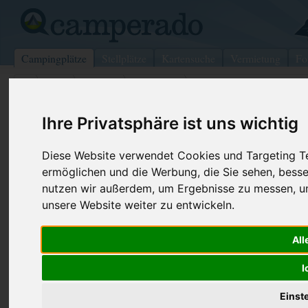
Campingplätze
Stellplätze
Kartensuche
Vermietung
Fo
>
USA
>
Virginia
>
Lancaster
>
Quarryville
Yogi Bears Jellystone Park/Lancaste
Ihre Privatsphäre ist uns wichtig
South/Quarryville
Diese Website verwendet Cookies und Targeting Tec
Quarryville - USA (Pennsylvania)
ermöglichen und die Werbung, die Sie sehen, besse
nutzen wir außerdem, um Ergebnisse zu messen, 
unsere Website weiter zu entwickeln.
Kontaktdaten:
Yogi Bears Jellystone Park/Lancaster
South/Quarryville
Telefon:
+1 (717)78
All
Internet:
https://www
I
340 Blackburn Rd
(2 Aufrufe)
17566 Quarryville
Einst
USA /
Pennsylvania