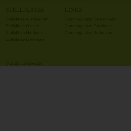
STELLPLÄTZE
LINKS
Stellplätze auf Usedom
Campingplätze Deutschland
Stellplätze Ostsee
Campingplätze Gardasee
Stellplätze Nordsee
Campingplätze Bodensee
Stellplätze Bodensee
© 2026 Camperado