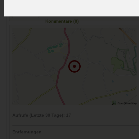
Preise
Umgebung
Kontakt
Bilder (0)
Überblick
Kommentare (0)
Aufrufe (Letzte 30 Tage):
17
Entfernungen