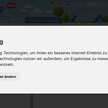
Login
Registrieren
rum
Bücher
Mein Camperado
ig
Ich will...
 Technologien, um Ihnen ein besseres Internet-Erlebnis zu
Stellplatz merken
Fehler melden
 Technologien nutzen wir außerdem, um Ergebnisse zu mess
Kommentar schrei
wickeln.
GPS-Koordinaten
gen ändern