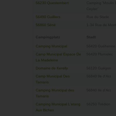
56230 Questembert
Camping 'Moulin 
Ceylac'
56490 Guilliers
Rue du Stade
56860 Séné
1-34 Rue de Mont
Campingplatz
Stadt
Camping Municipal
56420 Guéhenno
Camp Municipal Espace De
56420 Plumelec
La Madeleine
Domaine de Kerelly
56120 Guégon
Camp Municipal Des
56840 Ile d'Arz
Tamaris
Camping Municipal des
56840 Ile d'Arz
Tamaris
Camping Municipal L'etang
56250 Trédion
Aux Biches