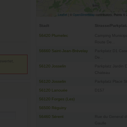
Leaflet
| ©
OpenStreetMap
contributors, Points ©
Stadt
Strasse/Parkplat
56420 Plumelec
Camping Municipa
Route De...
56660 Saint-Jean-Brévelay
Parkplatz D1 Cas
De...
ewertet,
56120 Josselin
Parkplatz Jardin 
Chateau
56120 Josselin
Parkplatz Place S
56120 Lanouée
D157
56120 Forges (Les)
56500 Réguiny
56460 Sérent
Rue du General d
Gaulle