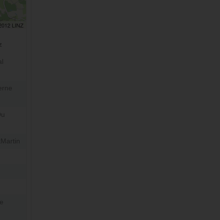
 2012 LINZ
z
l
erne
Du
tMartin
e