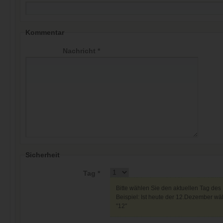
Kommentar
Nachricht *
Sicherheit
Tag *
Bitte wählen Sie den aktuellen Tag des
Beispiel: Ist heute der 12.Dezember wäh
"12"