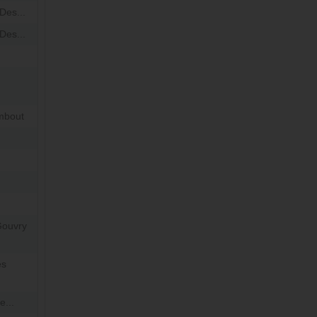
Des...
Des...
mbout
Gouvry
es
e...