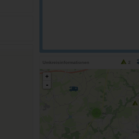
Umkreisinformationen
2
+
-
2