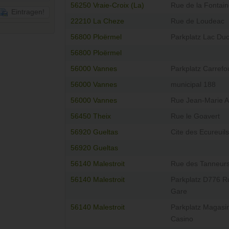
56250 Vraie-Croix (La)
Rue de la Fontai
Eintragen!
22210 La Cheze
Rue de Loudeac
56800 Ploërmel
Parkplatz Lac Du
56800 Ploërmel
56000 Vannes
Parkplatz Carrefo
56000 Vannes
municipal 188
56000 Vannes
Rue Jean-Marie Al
56450 Theix
Rue le Goavert
56920 Gueltas
Cite des Ecureuils
56920 Gueltas
56140 Malestroit
Rue des Tanneur
56140 Malestroit
Parkplatz D776 R
Gare
56140 Malestroit
Parkplatz Magasi
Casino