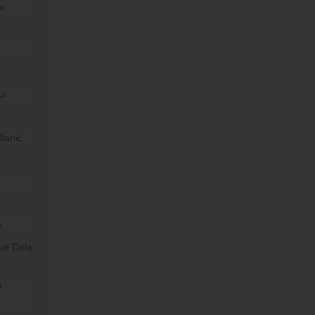
ne
c
ur
lanic
s
ue Dela
n