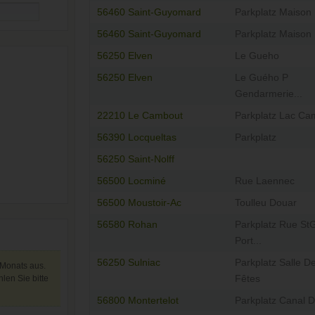
56460 Saint-Guyomard
Parkplatz Maison 
56460 Saint-Guyomard
Parkplatz Maison 
56250 Elven
Le Gueho
56250 Elven
Le Guého P
Gendarmerie...
22210 Le Cambout
Parkplatz Lac Ca
56390 Locqueltas
Parkplatz
56250 Saint-Nolff
56500 Locminé
Rue Laennec
56500 Moustoir-Ac
Toulleu Douar
56580 Rohan
Parkplatz Rue St
Port...
56250 Sulniac
Parkplatz Salle D
 Monats aus.
len Sie bitte
Fêtes
56800 Montertelot
Parkplatz Canal D