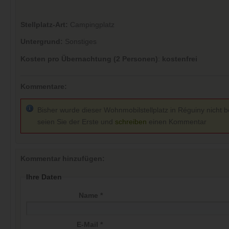
Stellplatz-Art:
Campingplatz
Untergrund:
Sonstiges
Kosten pro Übernachtung (2 Personen)
:
kostenfrei
Kommentare:
Bisher wurde dieser Wohnmobilstellplatz in Réguiny nicht b
seien Sie der Erste und
schreiben
einen Kommentar
Kommentar hinzufügen:
Ihre Daten
Name *
E-Mail *