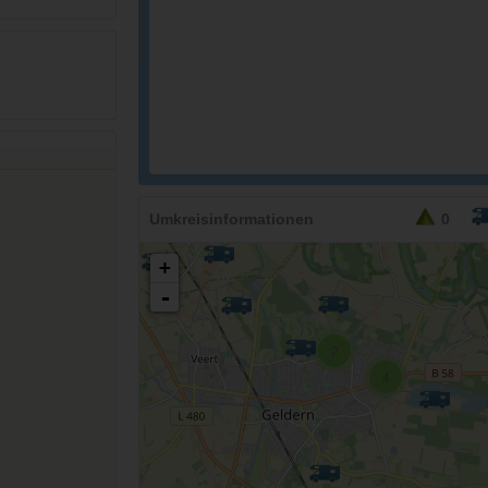
36,90
EURO
Umkreisinformationen
0
+
-
2
4