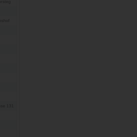
hrsteg
nshof
sse 131