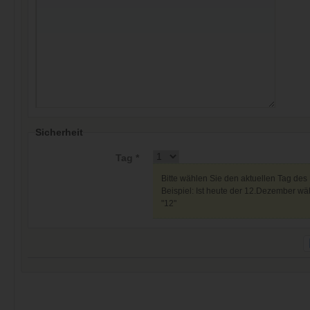
Sicherheit
Tag *
Bitte wählen Sie den aktuellen Tag des
Beispiel: Ist heute der 12.Dezember wäh
"12"