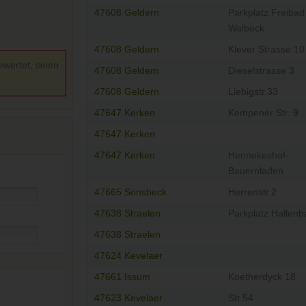
47608 Geldern
Parkplatz Freibad
Walbeck
47608 Geldern
Klever Strasse 10
ewertet, seien
47608 Geldern
Dieselstrasse 3
47608 Geldern
Liebigstr.33
47647 Kerken
Kempener Str. 9
47647 Kerken
47647 Kerken
Hennekeshof-
Bauernladen
47665 Sonsbeck
Herrenstr.2
47638 Straelen
Parkplatz Hallenb
47638 Straelen
47624 Kevelaer
47661 Issum
Koetherdyck 18
47623 Kevelaer
Str.54