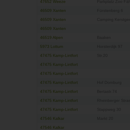
47652 Weeze
Parkplatz Zoo Fä
46509 Xanten
Fürstenberg 6
46509 Xanten
Camping Kerstge
46509 Xanten
46519 Alpen
Baaken
5973 Lottum
Horsterdijk 97
47475 Kamp-Lintfort
Str.20
47475 Kamp-Lintfort
47475 Kamp-Lintfort
47475 Kamp-Lintfort
Hof Domburg
47475 Kamp-Lintfort
Bertastr.74
47475 Kamp-Lintfort
Rheinberger Stra
47475 Kamp-Lintfort
Stappweg 30
47546 Kalkar
Markt 20
47546 Kalkar