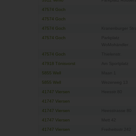
5912 Venlo
Parkplatz Routiers
47574 Goch
47574 Goch
47574 Goch
Kranenburger Str
47574 Goch
Parkplatz
WoMohändler...
47574 Goch
Thielenstr.
47918 Tönisvorst
Am Sportplatz
5855 Well
Maan 1
5855 Well
Wezerweg 13
41747 Viersen
Heesstr.80
41747 Viersen
41747 Viersen
Heesstrasse 80
41747 Viersen
Mett 42
41747 Viersen
Freiheitsstr.242