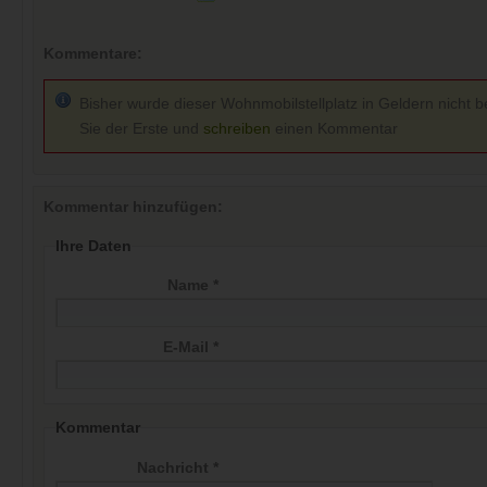
Kommentare:
Bisher wurde dieser Wohnmobilstellplatz in Geldern nicht b
Sie der Erste und
schreiben
einen Kommentar
Kommentar hinzufügen:
Ihre Daten
Name *
E-Mail *
Kommentar
Nachricht *