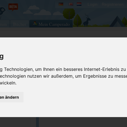
Login
Registrieren
rum
Bücher
Mein Camperado
Ich will...
ig
Stellplatz merken
Fehler melden
 Technologien, um Ihnen ein besseres Internet-Erlebnis zu
Kommentar schrei
 Technologien nutzen wir außerdem, um Ergebnisse zu mess
 715
GPS-Koordinaten
wickeln.
 530
geldern.de/
gen ändern
Tip: Reisemobil International. Bordatlas 2
Tausende Wohnmobilstellplätze europawei
topaktuell bestehend aus 2 Büchern.