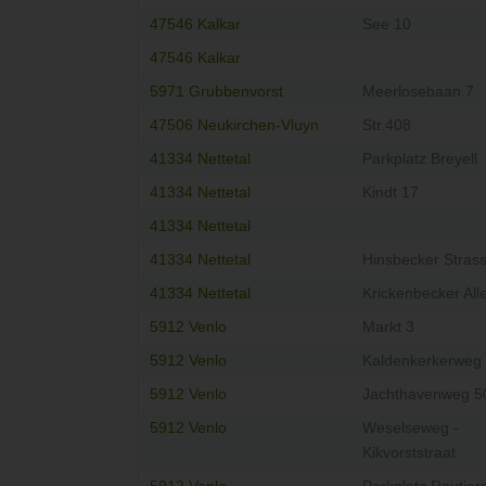
47546 Kalkar
See 10
47546 Kalkar
5971 Grubbenvorst
Meerlosebaan 7
47506 Neukirchen-Vluyn
Str.408
41334 Nettetal
Parkplatz Breyell
41334 Nettetal
Kindt 17
41334 Nettetal
41334 Nettetal
Hinsbecker Stras
41334 Nettetal
Krickenbecker All
5912 Venlo
Markt 3
5912 Venlo
Kaldenkerkerweg
5912 Venlo
Jachthavenweg 5
5912 Venlo
Weselseweg -
Kikvorststraat