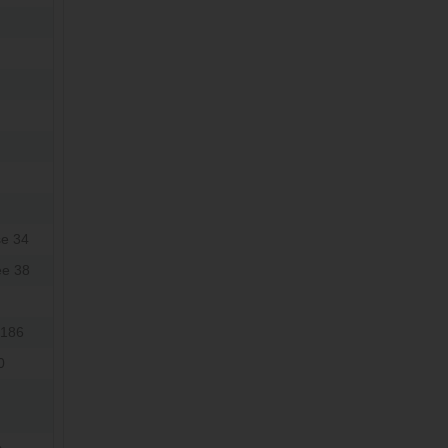
se 34
ee 38
 186
0