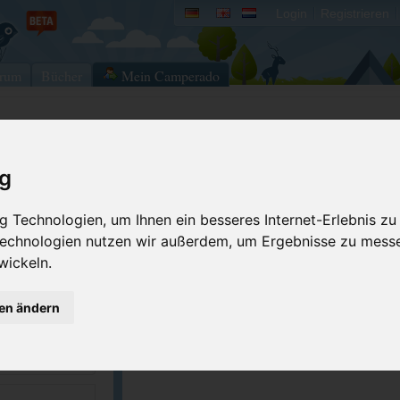
Login
Registrieren
rum
Bücher
Mein Camperado
Ich will...
ig
Stellplatz merken
Fehler melden
 Technologien, um Ihnen ein besseres Internet-Erlebnis zu
Kommentar schrei
 Technologien nutzen wir außerdem, um Ergebnisse zu mess
GPS-Koordinaten
wickeln.
gen ändern
Tip: Reisemobil International. Bordatlas 2
Tausende Wohnmobilstellplätze europawei
topaktuell bestehend aus 2 Büchern.