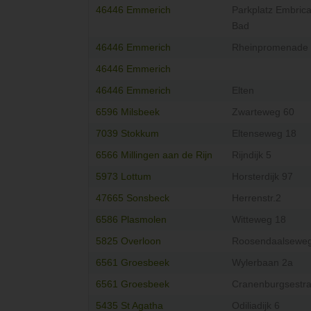
46446 Emmerich
Parkplatz Embric
Bad
46446 Emmerich
Rheinpromenade
46446 Emmerich
46446 Emmerich
Elten
6596 Milsbeek
Zwarteweg 60
7039 Stokkum
Eltenseweg 18
6566 Millingen aan de Rijn
Rijndijk 5
5973 Lottum
Horsterdijk 97
47665 Sonsbeck
Herrenstr.2
6586 Plasmolen
Witteweg 18
5825 Overloon
Roosendaalseweg
6561 Groesbeek
Wylerbaan 2a
6561 Groesbeek
Cranenburgsestra
5435 St Agatha
Odiliadijk 6