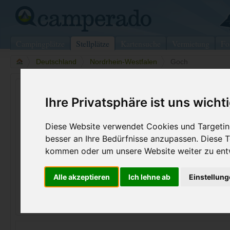
Campingplätze
Stellplätze
Kartensuche
Vermietung
Fo
>
Deutschland
>
Nordrhein-Westfalen
>
Goch
Wohnmobilstellplatz in Goch
Ihre Privatsphäre ist uns wicht
Deutschland (Nordrhein-Westfalen)
Diese Website verwendet Cookies und Targeting
besser an Ihre Bedürfnisse anzupassen. Diese
Kontaktdaten:
47574
Goch
kommen oder um unsere Website weiter zu ent
Nordrhein-Westfalen
-
Deutschland
Alle akzeptieren
Ich lehne ab
Einstellun
Den obenstehenden QR-Code können Sie direkt mit ihrem
Smartphone scannen, dieser enthält die Geokoordinaten
und navigiert Sie direkt zu dem Stellplatz in Goch.