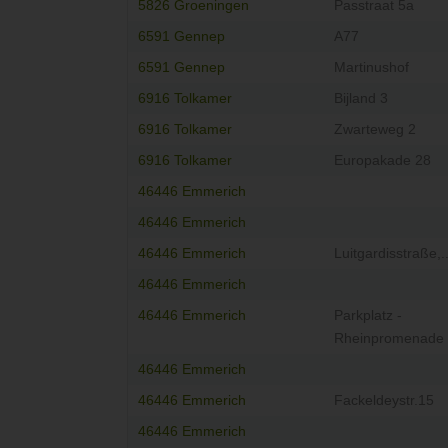
5826 Groeningen
Passtraat 5a
6591 Gennep
A77
6591 Gennep
Martinushof
6916 Tolkamer
Bijland 3
6916 Tolkamer
Zwarteweg 2
6916 Tolkamer
Europakade 28
46446 Emmerich
46446 Emmerich
46446 Emmerich
Luitgardisstraße,..
46446 Emmerich
46446 Emmerich
Parkplatz -
Rheinpromenade
46446 Emmerich
46446 Emmerich
Fackeldeystr.15
46446 Emmerich