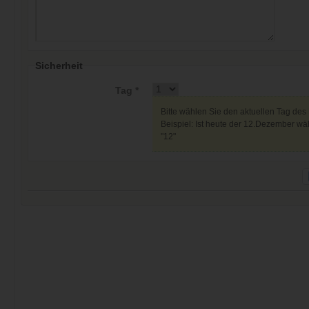
Sicherheit
Tag *
Bitte wählen Sie den aktuellen Tag des
Beispiel: Ist heute der 12.Dezember wäh
"12"