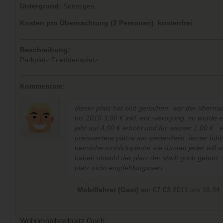
Untergrund:
Sonstiges
Kosten pro Übernachtung (2 Personen)
:
kostenfrei
Beschreibung:
Parkplatz Frieddensplatz
Kommentare:
dieser platz hat blut gerochen. war der überna
bis 2010 3,00 € inkl. ent.-verogung. so wurde 
jahr auf 4,00 € erhöht und für wasser 1,00 € . 
preiswertere plätze am niederrhein. ferner fühlt
heimiche mobilclupleute wie fürsten jeder will
habeb obwohl der platz der stadt goch gehört. s
platz nicht empfehlungswert
Mobilfahrer (Gast)
am 07.03.2011 um 16:34
Wohnmobilstellplatz Goch