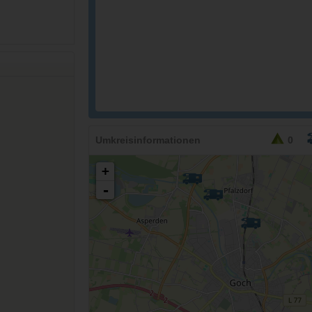
36,90
EURO
Umkreisinformationen
0
+
-