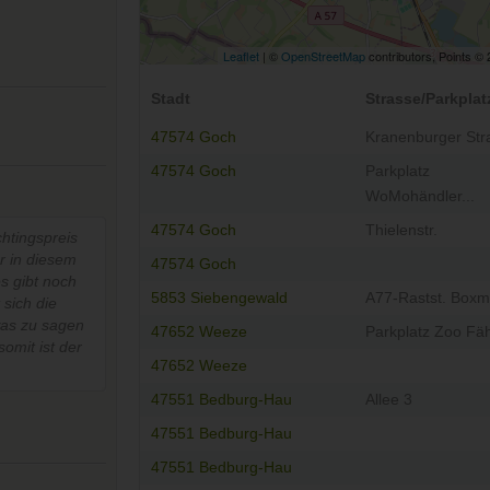
Leaflet
| ©
OpenStreetMap
contributors, Points ©
Stadt
Strasse/Parkplat
47574 Goch
Kranenburger Str
47574 Goch
Parkplatz
WoMohändler...
47574 Goch
Thielenstr.
chtingspreis
er in diesem
47574 Goch
es gibt noch
5853 Siebengewald
A77-Rastst. Boxm
 sich die
 was zu sagen
47652 Weeze
Parkplatz Zoo Fä
omit ist der
47652 Weeze
47551 Bedburg-Hau
Allee 3
47551 Bedburg-Hau
47551 Bedburg-Hau