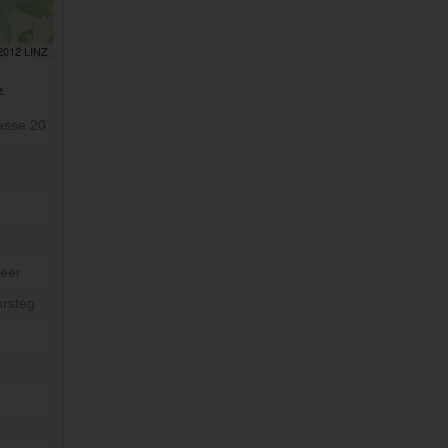
 2012 LINZ
z
asse 20
eer
hrsteg