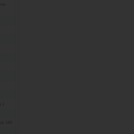
ana-
 1
at 180