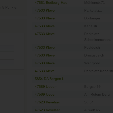
47551 Bedburg-Hau
Mühlenstr.71
n
5
Punkten
47533 Kleve
Parkplatz...
47533 Kleve
Dorfanger
47533 Kleve
Kanalstr
47533 Kleve
Parkplatz
Schenkenschanz..
47533 Kleve
Postdeich
47533 Kleve
Drususdeich
47533 Kleve
Wehrpöhl
47533 Kleve
Parkplatz Kanalst
5854 DA Bergen L
47589 Uedem
Bergstr.99
47589 Uedem
Am Rotem Berg
47623 Kevelaer
Str.54
47623 Kevelaer
Auwelt 45