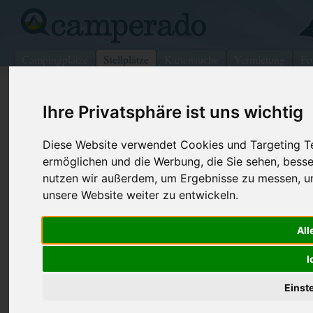
Campingplätze
Stellplätze
Kartensuche
Vermietung
Fo
>
Deutschland
>
Sachsen
>
Lohmen
Ihre Privatsphäre ist uns wichtig
Wohnmobilstellplatz in Lohmen
Diese Website verwendet Cookies und Targeting Tec
Deutschland (Sachsen)
ermöglichen und die Werbung, die Sie sehen, besse
nutzen wir außerdem, um Ergebnisse zu messen, 
Kontaktdaten:
unsere Website weiter zu entwickeln.
Bastei-P
Parkplatz Bastei
All
01847 Lohmen
Sachsen
-
Deutschland
I
Den obenstehenden QR-Code können Sie direkt mit ihrem
Einst
Smartphone scannen, dieser enthält die Geokoordinaten
und navigiert Sie direkt zu dem Stellplatz in Lohmen.