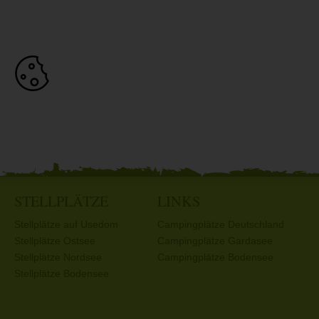
STELLPLÄTZE
LINKS
Stellplätze auf Usedom
Campingplätze Deutschland
Stellplätze Ostsee
Campingplätze Gardasee
Stellplätze Nordsee
Campingplätze Bodensee
Stellplätze Bodensee