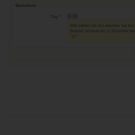
Sicherheit
Tag *
Bitte wählen Sie den aktuellen Tag des
Beispiel: Ist heute der 12.Dezember wäh
"12"