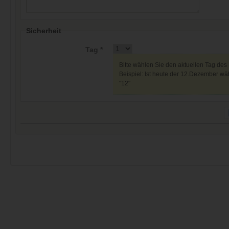
Sicherheit
Tag *
Bitte wählen Sie den aktuellen Tag des
Beispiel: Ist heute der 12.Dezember wäh
"12"