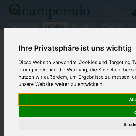
Campingplätze
Stellplätze
Kartensuche
Vermietung
Fo
>
Deutschland
>
Sachsen
>
Rathen
Ihre Privatsphäre ist uns wichtig
Wohnmobilstellplatz in Rathen
Diese Website verwendet Cookies und Targeting Tec
Deutschland (Sachsen)
ermöglichen und die Werbung, die Sie sehen, besse
nutzen wir außerdem, um Ergebnisse zu messen, 
Kontaktdaten:
unsere Website weiter zu entwickeln.
Telefon:
+49350216
Bauernhof Steiner
Bauernhof Steiner
All
Elbweg 52
01824 Rathen
I
Sachsen
-
Deutschland
Einst
Den obenstehenden QR-Code können Sie direkt mit ihrem
Smartphone scannen, dieser enthält die Geokoordinaten