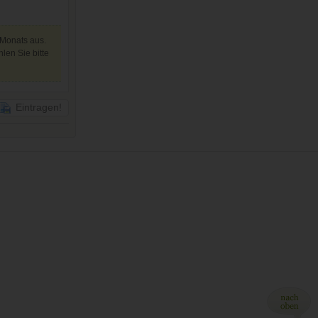
 Monats aus.
len Sie bitte
Eintragen!