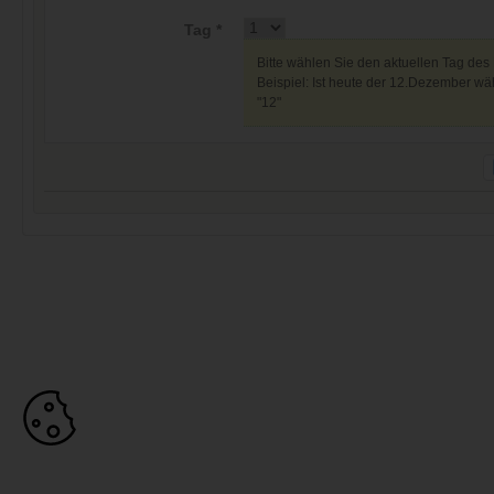
Tag *
Bitte wählen Sie den aktuellen Tag des
Beispiel: Ist heute der 12.Dezember wäh
"12"