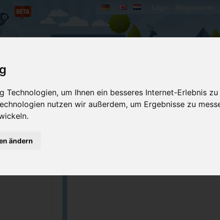
Login
Registrieren
rum
Bücher
Mein Camperado
ig
Ich will...
 Technologien, um Ihnen ein besseres Internet-Erlebnis zu
 Technologien nutzen wir außerdem, um Ergebnisse zu mess
Stellplatz merken
Fehler melden
wickeln.
Kommentar schrei
GPS-Koordinaten
gen ändern