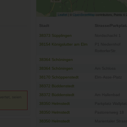
Leaflet
| ©
OpenStreetMap
contributors, Points ©
Stadt
Strasse/Parkplat
38373 Süpplingen
Nordschacht 1
38154 Königslutter am Elm
P1 Niedernhof
RottorferStr.
38364 Schöningen
38364 Schöningen
Am Schloss
38170 Schöppenstedt
Elm-Asse-Platz
38372 Büddenstedt
38372 Büddenstedt
Am Hallenbad
ertet, seien
38350 Helmstedt
Parkplatz Wallplat
38350 Helmstedt
Pastorenweg 18
38350 Helmstedt
Marientaler Stras