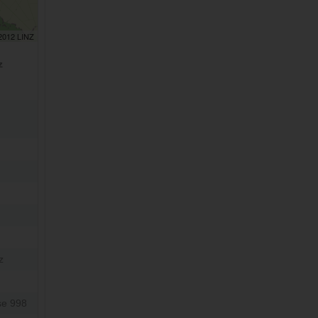
 2012 LINZ
z
z
se 998