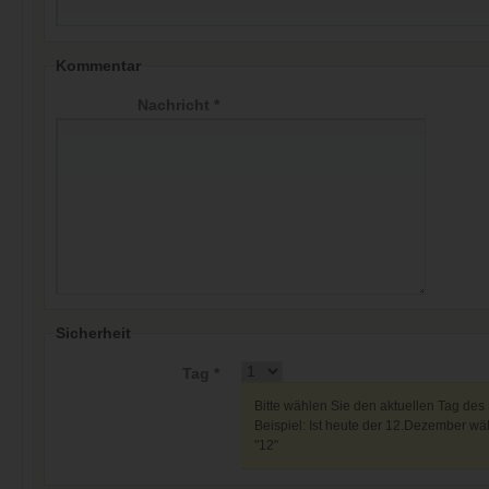
Kommentar
Nachricht *
Sicherheit
Tag *
Bitte wählen Sie den aktuellen Tag des
Beispiel: Ist heute der 12.Dezember wäh
"12"