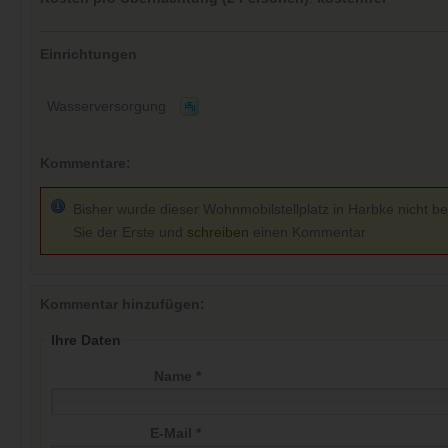
Einrichtungen
Wasserversorgung
Kommentare:
Bisher wurde dieser Wohnmobilstellplatz in Harbke nicht be
Sie der Erste und
schreiben
einen Kommentar
Kommentar hinzufügen:
Ihre Daten
Name *
E-Mail *