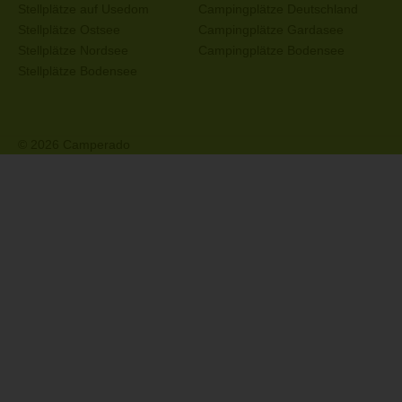
Stellplätze auf Usedom
Campingplätze Deutschland
Stellplätze Ostsee
Campingplätze Gardasee
Stellplätze Nordsee
Campingplätze Bodensee
Stellplätze Bodensee
© 2026 Camperado