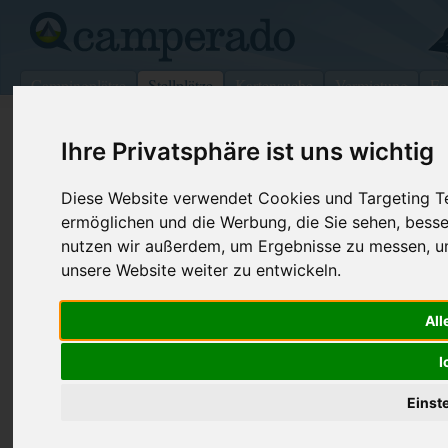
Campingplätze
Stellplätze
Kartensuche
Vermietung
Fo
>
Deutschland
>
Sachsen-Anhalt
>
Harbke
Ihre Privatsphäre ist uns wichtig
Wohnmobilstellplatz in Harbke
Diese Website verwendet Cookies und Targeting Tec
Deutschland (Sachsen-Anhalt)
ermöglichen und die Werbung, die Sie sehen, besse
nutzen wir außerdem, um Ergebnisse zu messen, 
unsere Website weiter zu entwickeln.
Kontaktdaten:
Flugzeug-Café Fani-Fly
Glosig 1
All
39365 Harbke
I
Sachsen-Anhalt
-
Deutschland
Den obenstehenden QR-Code können Sie direkt mit ihrem
Einst
Smartphone scannen, dieser enthält die Geokoordinaten
und navigiert Sie direkt zu dem Stellplatz in Harbke.