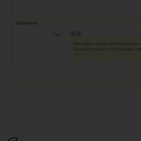
Sicherheit
Tag *
Bitte wählen Sie den aktuellen Tag des
Beispiel: Ist heute der 12.Dezember wäh
"12"