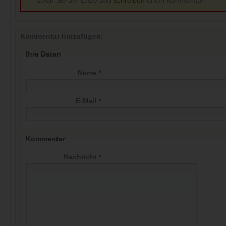
seien Sie der Erste und
schreiben
einen Kommentar
Kommentar hinzufügen:
Ihre Daten
Name *
E-Mail *
Kommentar
Nachricht *