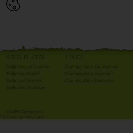
STELLPLÄTZE
LINKS
Stellplätze auf Usedom
Campingplätze Deutschland
Stellplätze Ostsee
Campingplätze Gardasee
Stellplätze Nordsee
Campingplätze Bodensee
Stellplätze Bodensee
© 2026 Camperado
DB Error: unknown error