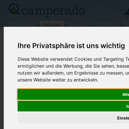
Campingplätze
Stellplätze
Kartensuche
Vermietung
Fo
>
Deutschland
>
Sachsen
>
Tiefenbach
Ihre Privatsphäre ist uns wichtig
Wohnmobilstellplatz in Tiefenbach
Diese Website verwendet Cookies und Targeting Tec
Deutschland (Sachsen)
ermöglichen und die Werbung, die Sie sehen, besse
nutzen wir außerdem, um Ergebnisse zu messen, 
Kontaktdaten:
unsere Website weiter zu entwickeln.
Telefon:
03 43 22 / 
Gasthaus "Grünes Haus"
Internet:
http://www.
Naundorfer Straße 1
gruenes-ha
All
09661 Tiefenbach
Sachsen
-
Deutschland
I
Den obenstehenden QR-Code können Sie direkt mit ihrem
Einst
Smartphone scannen, dieser enthält die Geokoordinaten
und navigiert Sie direkt zu dem Stellplatz in Tiefenbach.