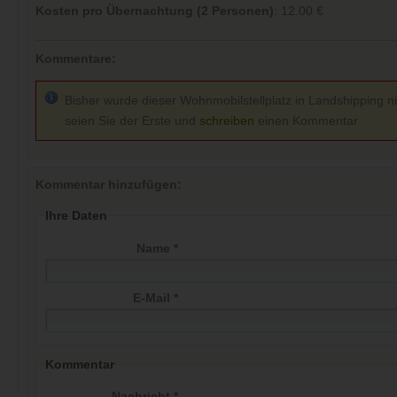
Kosten pro Übernachtung (2 Personen)
: 12.00 €
Kommentare:
Bisher wurde dieser Wohnmobilstellplatz in Landshipping ni
seien Sie der Erste und
schreiben
einen Kommentar
Kommentar hinzufügen:
Ihre Daten
Name *
E-Mail *
Kommentar
Nachricht *