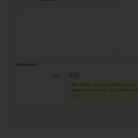
Sicherheit
Tag *
Bitte wählen Sie den aktuellen Tag des
Beispiel: Ist heute der 12.Dezember wäh
"12"