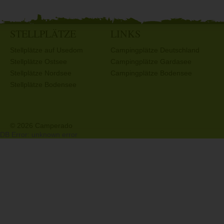
STELLPLÄTZE
LINKS
Stellplätze auf Usedom
Campingplätze Deutschland
Stellplätze Ostsee
Campingplätze Gardasee
Stellplätze Nordsee
Campingplätze Bodensee
Stellplätze Bodensee
© 2026 Camperado
DB Error: unknown error