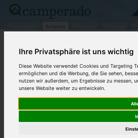
Campingplätze
Stellplätze
Kartensuche
Vermietung
Fo
>
Grossbritannien
>
Landshipping
Ihre Privatsphäre ist uns wichtig
Wohnmobilstellplatz in
Landshipping
Diese Website verwendet Cookies und Targeting Tec
ermöglichen und die Werbung, die Sie sehen, besse
Grossbritannien
nutzen wir außerdem, um Ergebnisse zu messen, 
unsere Website weiter zu entwickeln.
Kontaktdaten:
New Park
All
SA67 8BG Landshipping
-
Grossbritannien
I
Den obenstehenden QR-Code können Sie direkt mit ihrem
Einst
Smartphone scannen, dieser enthält die Geokoordinaten
und navigiert Sie direkt zu dem Stellplatz in Landshipping.