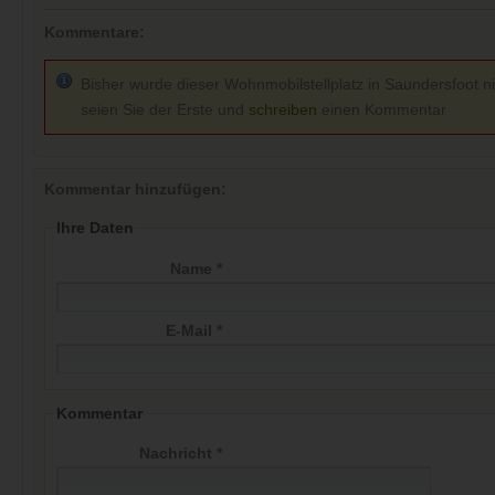
Kommentare:
Bisher wurde dieser Wohnmobilstellplatz in Saundersfoot ni
seien Sie der Erste und
schreiben
einen Kommentar
Kommentar hinzufügen:
Ihre Daten
Name *
E-Mail *
Kommentar
Nachricht *