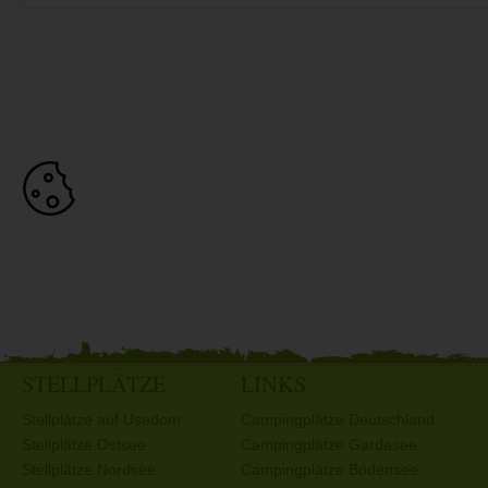
STELLPLÄTZE
LINKS
Stellplätze auf Usedom
Campingplätze Deutschland
Stellplätze Ostsee
Campingplätze Gardasee
Stellplätze Nordsee
Campingplätze Bodensee