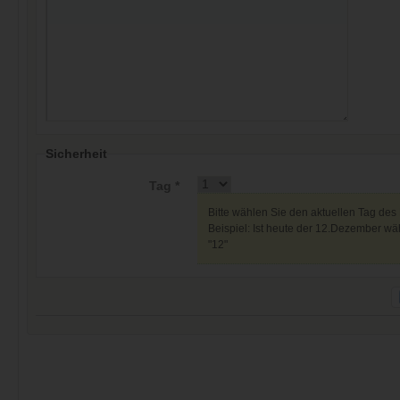
Sicherheit
Tag *
Bitte wählen Sie den aktuellen Tag des
Beispiel: Ist heute der 12.Dezember wäh
"12"