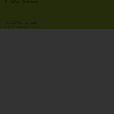
Stellplätze Bodensee
© 2026 Camperado
DB Error: unknown error