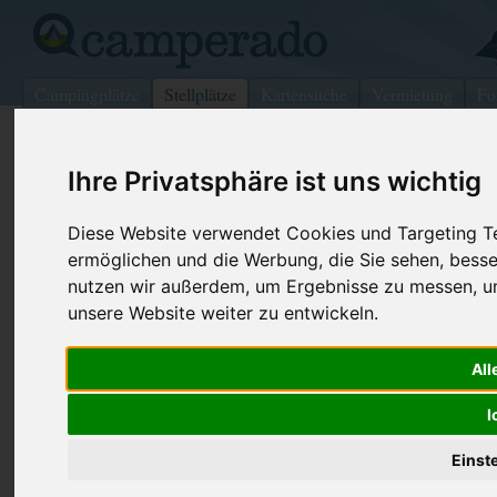
Campingplätze
Stellplätze
Kartensuche
Vermietung
Fo
>
Grossbritannien
>
Saundersfoot
Ihre Privatsphäre ist uns wichtig
Wohnmobilstellplatz in Saundersfoo
Diese Website verwendet Cookies und Targeting Tec
Grossbritannien
ermöglichen und die Werbung, die Sie sehen, besse
nutzen wir außerdem, um Ergebnisse zu messen, 
Kontaktdaten:
unsere Website weiter zu entwickeln.
Old Mill
SA69 9AU Saundersfoot
All
-
Grossbritannien
Den obenstehenden QR-Code können Sie direkt mit ihrem
I
Smartphone scannen, dieser enthält die Geokoordinaten
und navigiert Sie direkt zu dem Stellplatz in Saundersfoot.
Einst