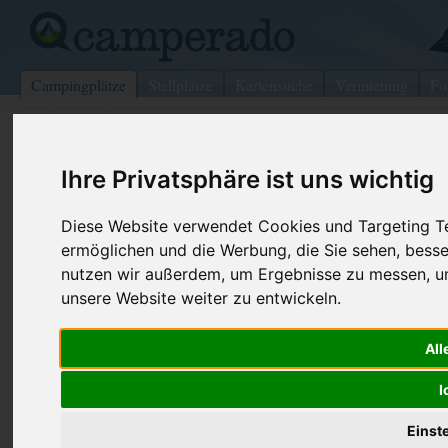
Campingplätze
Stellplätze
Kartensuche
Vermietung
Fo
>
USA
>
WestHelena
Black Sandy State Park
Ihre Privatsphäre ist uns wichtig
WestHelena - USA
Diese Website verwendet Cookies und Targeting Tec
ermöglichen und die Werbung, die Sie sehen, besse
Kontaktdaten:
Internet:
http://fwp.mt
nutzen wir außerdem, um Ergebnisse zu messen, 
Black Sandy State Park
(69 Aufrufe)
unsere Website weiter zu entwickeln.
930 Custer Ave
All
50601 WestHelena
USA
I
Einst
Preise
Umgebung
Kontakt
Bilder (0)
Überblick