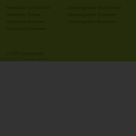
Stellplätze auf Usedom
Campingplätze Deutschland
Stellplätze Ostsee
Campingplätze Gardasee
Stellplätze Nordsee
Campingplätze Bodensee
Stellplätze Bodensee
© 2026 Camperado
DB Error: unknown error