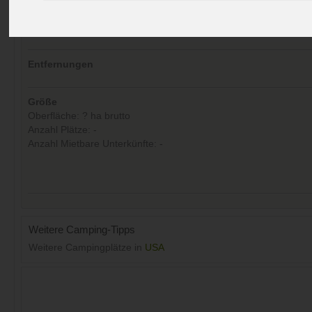
Kommentare (0)
Aufrufe (Letzte 30 Tage):
24
Entfernungen
Größe
Oberfläche: ? ha brutto
Anzahl Plätze: -
Anzahl Mietbare Unterkünfte: -
Weitere Camping-Tipps
Weitere Campingplätze in
USA