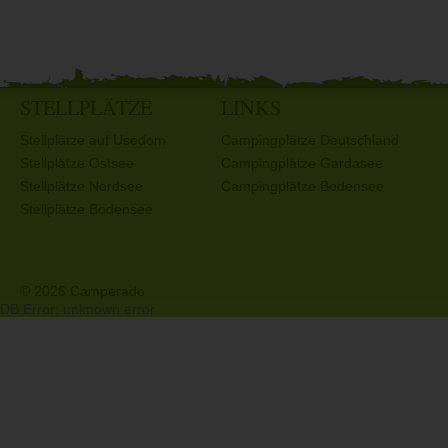
STELLPLÄTZE
LINKS
Stellplätze auf Usedom
Campingplätze Deutschland
Stellplätze Ostsee
Campingplätze Gardasee
Stellplätze Nordsee
Campingplätze Bodensee
Stellplätze Bodensee
© 2026 Camperado
DB Error: unknown error