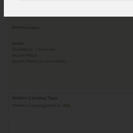
Kommentare (0)
Aufrufe (Letzte 30 Tage):
33
Entfernungen
Größe
Oberfläche: ? ha brutto
Anzahl Plätze: -
Anzahl Mietbare Unterkünfte: -
Weitere Camping-Tipps
Weitere Campingplätze in
USA