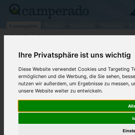
Campingplätze
Stellplätze
Kartensuche
Vermietung
Fo
>
USA
>
Bladon Springs
Bladon Springs State Park
Ihre Privatsphäre ist uns wichtig
Bladon Springs - USA
Diese Website verwendet Cookies und Targeting Tec
ermöglichen und die Werbung, die Sie sehen, besse
Kontaktdaten:
Internet:
https://www.
nutzen wir außerdem, um Ergebnisse zu messen, 
Bladon Springs State Park
unsere Website weiter zu entwickeln.
3921 Bladon Rd.
All
36919 Bladon Springs
USA
I
Preise
Umgebung
Kontakt
Bilder (0)
Einst
Überblick