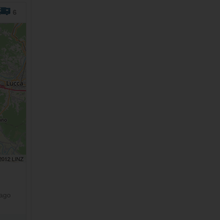
6
 2012 LINZ
Lago