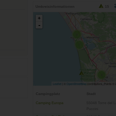
Umkreisinformationen
15
+
-
4
7
4
Leaflet
| ©
OpenStreetMap
contributors, Points ©
Campingplatz
Stadt
Camping Europa
55048 Torre del 
Puccini