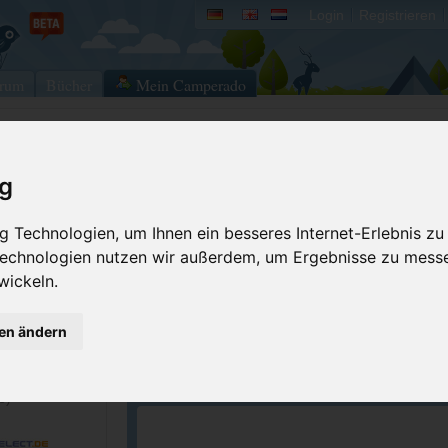
Login
Registrieren
rum
Bücher
Mein Camperado
Ich will...
ig
Druckansicht
Fehler melden
 Technologien, um Ihnen ein besseres Internet-Erlebnis zu
Buchung Vacanceselect
Bewerten
 Technologien nutzen wir außerdem, um Ergebnisse zu mess
Buchung
Eigene Bilder einst
wickeln.
359544
Kontakt aufnehmen
GPS-Koordinaten
gen ändern
Reservierungsanfrage
359387
Merken
.campingburlamacc...
e)
ACSI Campingführer Europa 2024