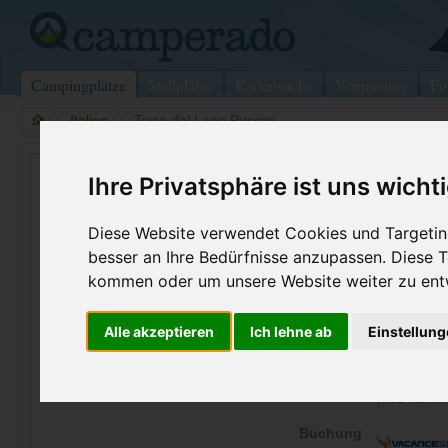
Campingplätze
Stellplätze
Kartensuche
Vermietung
Fo
>
Italien
>
Torre del Lago Puccini
Camping Burlamacco
Ihre Privatsphäre ist uns wicht
Torre del Lago Puccini - Italien (Toskana)
Diese Website verwendet Cookies und Targeting
besser an Ihre Bedürfnisse anzupassen. Diese
Kontaktdaten:
kommen oder um unsere Website weiter zu ent
Camping Burlamacco
V.le Marconi Torre Lago Puccini, int.
Telefon:
+39 0584 
55048
Torre del Lago Puccini
Alle akzeptieren
Ich lehne ab
Einstellun
Fax:
+39 0584 
Italien /
Toskana
Internet:
http://www
(331 Aufruf
Buchung