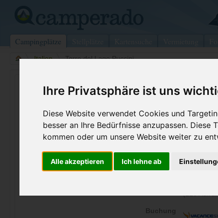
Campingplätze
Stellplätze
Kartensuche
Vermietung
Fo
>
Italien
>
Torre del Lago Puccini
Camping Dei Tigli
Ihre Privatsphäre ist uns wicht
Torre del Lago Puccini - Italien (Toskana)
Diese Website verwendet Cookies und Targeting
besser an Ihre Bedürfnisse anzupassen. Diese
Kontaktdaten:
kommen oder um unsere Website weiter zu ent
Camping Dei Tigli
V.le Dei Tigli
Telefon:
+39 0584 
55048
Torre del Lago Puccini
Alle akzeptieren
Ich lehne ab
Einstellun
Fax:
+39 0584 
Italien /
Toskana
Internet:
http://www.
(220 Aufruf
Buchung