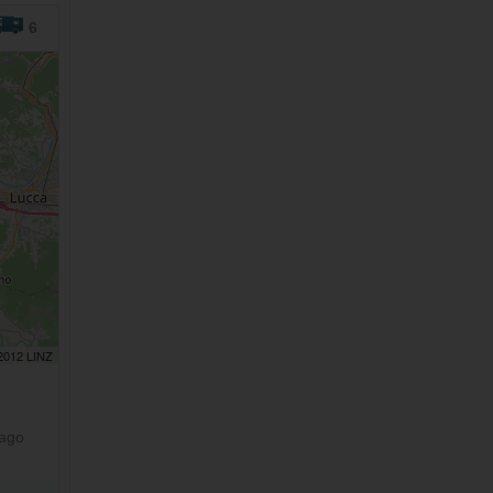
6
 2012 LINZ
Lago