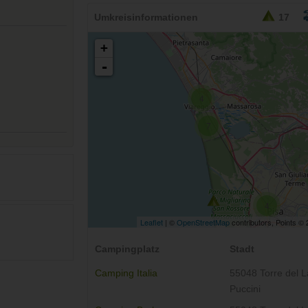
Umkreisinformationen
17
+
-
4
7
4
Leaflet
| ©
OpenStreetMap
contributors, Points ©
Campingplatz
Stadt
Camping Italia
55048 Torre del 
Puccini