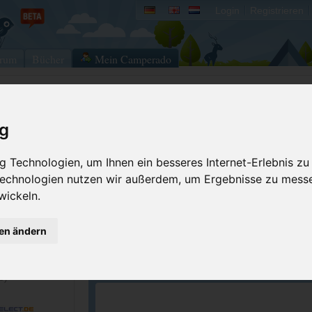
Login
Registrieren
rum
Bücher
Mein Camperado
Ich will...
ig
Druckansicht
Fehler melden
 Technologien, um Ihnen ein besseres Internet-Erlebnis zu
Buchung Vacanceselect
Bewerten
 Technologien nutzen wir außerdem, um Ergebnisse zu mess
Buchung
Eigene Bilder einst
wickeln.
341327
Kontakt aufnehmen
GPS-Koordinaten
gen ändern
Reservierungsanfrage
341278
Merken
campingdeitigli.com
e)
ACSI Campingführer Europa 2024